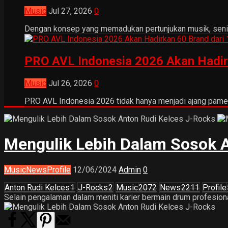
Music
Jul 27, 2026
0
Dengan konsep yang memadukan pertunjukan musik, seni tr
PRO AVL Indonesia 2026 Akan Hadir
Music
Jul 26, 2026
0
PRO AVL Indonesia 2026 tidak hanya menjadi ajang pamer
Mengulik Lebih Dalam Sosok A
Music
News
Profile
12/06/2024
Admin
0
Anton Rudi Kelces
1
J-Rocks
2
Music
2072
News
2211
Profile
Selain pengalaman dalam meniti karier bermain drum profesional