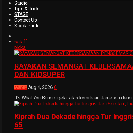
Studio
Tips & Trick
STAGE
Contact Us
Stock Photo
6
staff
picks
RAYAKAN SEMANGAT KEBERSAMAA
DAN KIDSUPER
Music
Aug 4, 2026
0
It's What You Bring digelar atas kemitraan Jameson dengan
Kiprah Dua Dekade hingga Tur Inggr
65