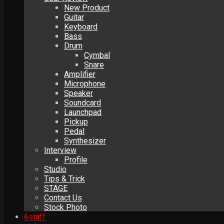
New Product
Guitar
Keyboard
Bass
Drum
Cymbal
Snare
Amplifier
Microphone
Speaker
Soundcard
Launchpad
Pickup
Pedal
Synthesizer
Interview
Profile
Studio
Tips & Trick
STAGE
Contact Us
Stock Photo
6
staff