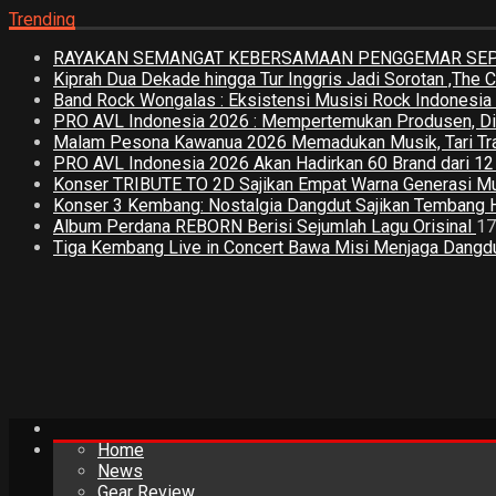
Trending
RAYAKAN SEMANGAT KEBERSAMAAN PENGGEMAR SEPA
Kiprah Dua Dekade hingga Tur Inggris Jadi Sorotan ,The
Band Rock Wongalas : Eksistensi Musisi Rock Indonesi
PRO AVL Indonesia 2026 : Mempertemukan Produsen, Distri
Malam Pesona Kawanua 2026 Memadukan Musik, Tari Tradi
PRO AVL Indonesia 2026 Akan Hadirkan 60 Brand dari 1
Konser TRIBUTE TO 2D Sajikan Empat Warna Generasi M
Konser 3 Kembang: Nostalgia Dangdut Sajikan Tembang 
Album Perdana REBORN Berisi Sejumlah Lagu Orisinal
17
Tiga Kembang Live in Concert Bawa Misi Menjaga Dangdut
Home
News
Gear Review