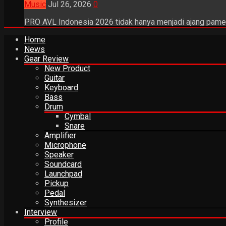
Music
Jul 26, 2026
0
PRO AVL Indonesia 2026 tidak hanya menjadi ajang pamer
Home
News
Gear Review
New Product
Guitar
Keyboard
Bass
Drum
Cymbal
Snare
Amplifier
Microphone
Speaker
Soundcard
Launchpad
Pickup
Pedal
Synthesizer
Interview
Profile