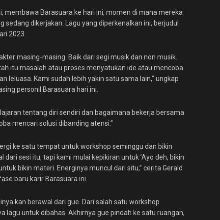
ni, membawa Barasuara ke hari ini, momen di mana mereka
ng sedang dikerjakan. Lagu yang diperkenalkan ini, berjudul
ari 2023.
akter masing-masing. Baik dari segi musik dan non musik.
ntah itu masalah atau proses menyatukan ide atau mencoba
an leluasa. Kami sudah lebih yakin satu sama lain,” ungkap
g personil Barasuara hari ini.
jaran tentang diri sendiri dan bagaimana bekerja bersama
ba mencari solusi dibanding atensi.”
ergi ke satu tempat untuk workshop seminggu dan bikin
dari sesi itu, tapi kami mulai kepikiran untuk ’Ayo deh, bikin
ntuk bikin materi. Energinya muncul dari situ,” cerita Gerald
se baru karir Barasuara ini.
nya kan berawal dari gue. Dari salah satu workshop
nya lagu untuk dibahas. Akhirnya gue pindah ke satu ruangan,