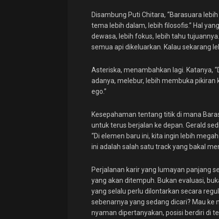
Disambung Puti Chitara, “Barasuara lebih
tema lebih dalam, lebih filosofis.” Hal y
dewasa, lebih fokus, lebih tahu tujuanny
semua api dikeluarkan. Kalau sekarang leb
Asteriska, menambahkan lagi. Katanya, “D
adanya, melebur, lebih membuka pikiran k
ego.”
Kesepahaman tentang titik di mana Baras
untuk terus berjalan ke depan. Gerald s
“Di elemen baru ini, kita ingin lebih m
ini adalah salah satu track yang bakal 
Perjalanan karir yang lumayan panjang 
yang akan ditempuh. Bukan evaluasi, buka
yang selalu perlu dilontarkan secara reg
sebenarnya yang sedang dicari? Mau ke m
nyaman dipertanyakan, posisi berdiri di t