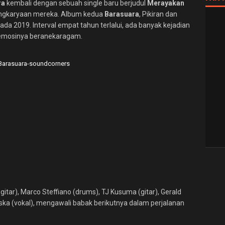
ra
kembali dengan sebuah single baru berjudul
Merayakan
engkaryaan mereka. Album kedua
Barasuara
, Pikiran dan
pada 2019. Interval empat tahun terlalui, ada banyak kejadian
 emosinya beranekaragam.
 gitar), Marco Steffiano (drums), TJ Kusuma (gitar), Gerald
iska (vokal), mengawali babak berikutnya dalam perjalanan