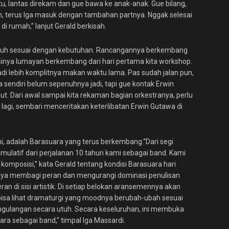
, lantas direkam dan gue bawa ke anak-anak. Gue bilang,
an, terus Iga masuk dengan tambahan partnya. Nggak selesai
di rumah,” lanjut Gerald berkisah.
umbuh sesuai dengan kebutuhan. Rancangannya berkembang
isinya lumayan berkembang dari hari pertama kita workshop.
adi lebih komplitnya makan waktu lama. Pas sudah jalan pun,
ya sendiri belum sepenuhnya jadi, tapi gue kontak Erwin
t. Dari awal sampai kita rekaman bagian orkestranya, perlu
d lagi, sembari menceritakan keterlibatan Erwin Gutawa di
ni, adalah Barasuara yang terus berkembang.“Dari segi
mulatif dari perjalanan 10 tahun kami sebagai band. Kami
 komposisi,” kata Gerald tentang kondisi Barasuara hari
a saya membagi peran dan mengurangi dominasi penulisan
an di sisi artistik. Di setiap belokan aransemennya akan
isa lihat dramaturgi yang moodnya berubah-ubah sesuai
ngulangan secara utuh. Secara keseluruhan, ini membuka
ra sebagai band,” timpal Iga Massardi.