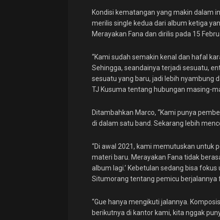
Kondisi kematangan yang makin dalam i
merilis single kedua dari album ketiga ya
Merayakan Fana dan dirilis pada 15 Febru
“Kami sudah semakin kenal dan hafal kar
Sehingga, seandainya terjadi sesuatu, e
sesuatu yang baru, jadi lebih nyambung d
TJ Kusuma tentang hubungan masing-masin
Ditambahkan Marco, “Kami punya pembela
di dalam satu band. Sekarang lebih menco
“Di awal 2021, kami memutuskan untuk p
materi baru. Merayakan Fana tidak berasal 
album lagi.’ Kebetulan sedang bisa fokus u
Situmorang tentang pemicu berjalannya fa
“Gue hanya mengikuti jalannya. Komposisi
berikutnya di kantor kami, kita nggak pu