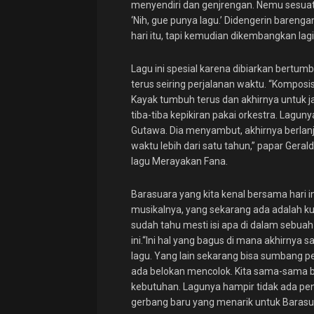
menyendiri dan genjrengan. Nemu sesuatu
‘Nih, gue punya lagu.’ Didengerin bareng
hari itu, tapi kemudian dikembangkan lagi 
Lagu ini spesial karena dibiarkan bert
terus seiring perjalanan waktu. “Kompos
Kayak tumbuh terus dan akhirnya untuk j
tiba-tiba kepikiran pakai orkestra. Lagun
Gutawa. Dia menyambut, akhirnya berlanju
waktu lebih dari satu tahun,” papar Geral
lagu Merayakan Fana.
Barasuara yang kita kenal bersama hari i
musikalnya, yang sekarang ada adalah ku
sudah tahu mesti isi apa di dalam sebuah
ini.“Ini hal yang bagus di mana akhirny
lagu. Yang lain sekarang bisa sumbang per
ada belokan mencolok. Kita sama-sama b
kebutuhan. Lagunya hampir tidak ada pe
gerbang baru yang menarik untuk Barasua