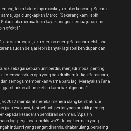
 tenang, lebih kalem tapi musiknya makin kencang. Secara
ang sama juga diungkapkan Marco, “Sekarang kami lebih
a. Kalau dulu merasa lebih kayak pengen semua jurus dan
ih efektif.”
i era sekarang ini, aku merasa energi Barasuara lebih apa
arena sudah belajar lebih banyak lagi soal kehidupan dan
uara sebagai sebuah unit berdiri, menjadi modal penting
edikit membocorkan apa yang ada di album ketiga Barasuara,
egah dan semoga memberikan warna baru lagi. Merayakan Fana
menggambarkan album ketiga kami bakal gimana.”
sejak 2012 membuat mereka menera ulang kembali rute
n juga evakuasi, tapi sebuah pertanyaan artistik penting
uler kepada kesadaran pemikiran seniman, “Apa sih
ana lagi perjalanan ini dibawa?” Ruang bermain yang
engah industri yang sangat dinamis, ditakar ulang, berpaling