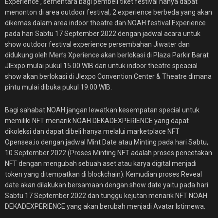
Experience , sementara bagi pembeli tiket festival hanya dapat
menonton di area outdoor festival, 2 experience berbeda yang akan
dikemas dalam area indoor theatre dan NOAH festival Experience
pada hari Sabtu 17 September 2022 dengan jadwal acara untuk
show outdoor festival experience persembahan Jiwater dan
didukung oleh Men’s Xperience akan berlokasi di Plaza Parkir Barat
JIExpo mulai pukul 15.00 WIB dan untuk indoor theatre speacial
show akan berlokasi di JIexpo Convention Center & Theatre dimana
pintu mulai dibuka pukul 19.00 WIB.
Bagi sahabat NOAH jangan lewatkan kesempatan special untuk
memiliki NFT menarik NOAH DEKADEXPERIENCE yang dapat
dikoleksi dan dapat dibeli hanya melalui marketplace NFT
Opensea.io dengan jadwal Mint Date atau Minting pada hari Sabtu,
10 September 2022 (Proses Minting NFT adalah proses pencetakan
NFT dengan mengubah sebuah aset atau karya digital menjadi
token yang ditempatkan di blockchain). Kemudian proses Reveal
date akan dilakukan bersamaan dengan show date yaitu pada hari
Sabtu 17 September 2022 dan tunggu kejutan menarik NFT NOAH
DEKADEXPERIENCE yang akan berubah menjadi Avatar Istimewa.