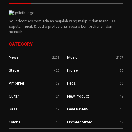
Soundcorners.com adalah majalah yang meliput dan mengulas
seputar musik & audio profesional secara komprehensif dan
menarik
CATEGORY
News
Music
2239
2107
Stage
Profile
423
53
Amplifier
Pedal
39
36
Guitar
New Product
24
19
Bass
Gear Review
19
13
Cymbal
Uncategorized
13
12