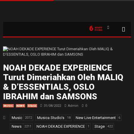
6
STAFF
PICKS
NOAH DEKADE EXPERIENCE
Turut Dimeriahkan Oleh MALIQ
& D’ESSENTIALS, OSLO
IBRAHIM dan SAMSONS
31/08/2022
Admin
0
MUSIC
NEWS
STAGE
Music
Musica Studio’s
New Live Entertainment
2072
18
6
News
NOAH DEKADE EXPERIENCE
Stage
2211
1
422