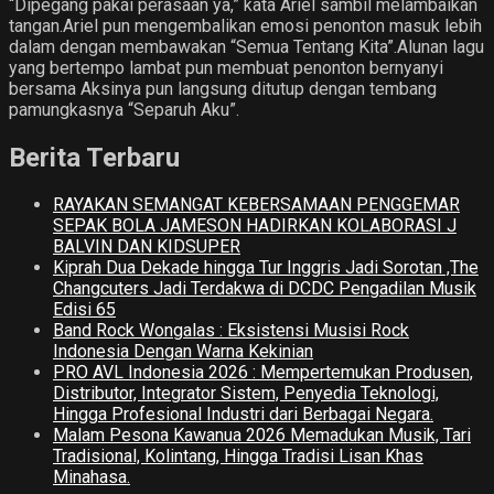
“Dipegang pakai perasaan ya,” kata Ariel sambil melambaikan
tangan.Ariel pun mengembalikan emosi penonton masuk lebih
dalam dengan membawakan “Semua Tentang Kita”.Alunan lagu
yang bertempo lambat pun membuat penonton bernyanyi
bersama Aksinya pun langsung ditutup dengan tembang
pamungkasnya “Separuh Aku”.
Berita Terbaru
RAYAKAN SEMANGAT KEBERSAMAAN PENGGEMAR
SEPAK BOLA JAMESON HADIRKAN KOLABORASI J
BALVIN DAN KIDSUPER
Kiprah Dua Dekade hingga Tur Inggris Jadi Sorotan ,The
Changcuters Jadi Terdakwa di DCDC Pengadilan Musik
Edisi 65
Band Rock Wongalas : Eksistensi Musisi Rock
Indonesia Dengan Warna Kekinian
PRO AVL Indonesia 2026 : Mempertemukan Produsen,
Distributor, Integrator Sistem, Penyedia Teknologi,
Hingga Profesional Industri dari Berbagai Negara.
Malam Pesona Kawanua 2026 Memadukan Musik, Tari
Tradisional, Kolintang, Hingga Tradisi Lisan Khas
Minahasa.