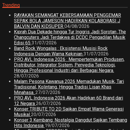
Trending
RAYAKAN SEMANGAT KEBERSAMAAN PENGGEMAR
SEPAK BOLA JAMESON HADIRKAN KOLABORASI J
BALVIN DAN KIDSUPER
04/08/2026
Kiprah Dua Dekade hingga Tur Inggris Jadi Sorotan ,The
Changcuters Jadi Terdakwa di DCDC Pengadilan Musik
Edisi 65
31/07/2026
Band Rock Wongalas : Eksistensi Musisi Rock
Indonesia Dengan Warna Kekinian
31/07/2026
PRO AVL Indonesia 2026 : Mempertemukan Produsen,
Distributor, Integrator Sistem, Penyedia Teknologi,
Hingga Profesional Industri dari Berbagai Negara.
28/07/2026
Malam Pesona Kawanua 2026 Memadukan Musik, Tari
Tradisional, Kolintang, Hingga Tradisi Lisan Khas
Minahasa.
27/07/2026
PRO AVL Indonesia 2026 Akan Hadirkan 60 Brand dari
12 Negara
26/07/2026
Konser TRIBUTE TO 2D Sajikan Empat Warna Generasi
Musikal
20/07/2026
Konser 3 Kembang: Nostalgia Dangdut Sajikan Tembang
Hits Indonesia
19/07/2026