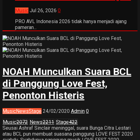
Music
Jul 26, 2026
0
PRO AVL Indonesia 2026 tidak hanya menjadi ajang
pameran...
NOAH Munculkan Suara BCL
di Panggung Love Fest,
Penonton Histeris
Music
News
Stage
24/02/2020
Admin
0
Music
2072
News
2211
Stage
422
Seusai Ashraf Sinclair meninggal, suara Bunga Citra Lestari
atau BCL pun membuat suasana panggung LOVE FEST 2020
syahdu. Syahdunya panggung musik LOVE FEST 2020...