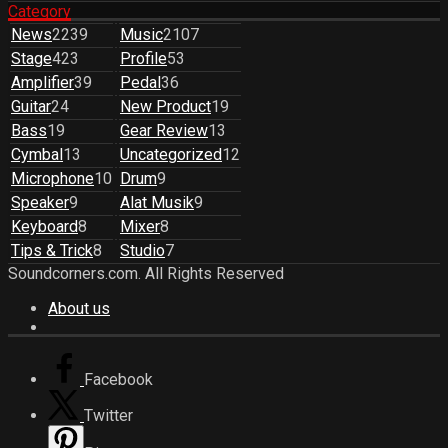
Category
News
2239
Music
2107
Stage
423
Profile
53
Amplifier
39
Pedal
36
Guitar
24
New Product
19
Bass
19
Gear Review
13
Cymbal
13
Uncategorized
12
Microphone
10
Drum
9
Speaker
9
Alat Musik
9
Keyboard
8
Mixer
8
Tips & Trick
8
Studio
7
Soundcorners.com. All Rights Reserved
About us
Facebook
Twitter