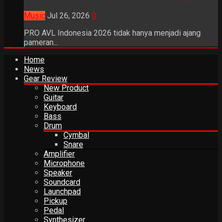
Music
Jul 26, 2026
0
PRO AVL Indonesia 2026 tidak hanya menjadi ajang
pameran...
Home
News
Gear Review
New Product
Guitar
Keyboard
Bass
Drum
Cymbal
Snare
Amplifier
Microphone
Speaker
Soundcard
Launchpad
Pickup
Pedal
Synthesizer