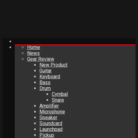
Home
News
Gear Review
New Product
Guitar
Keyboard
Bass
Drum
Cymbal
Snare
Amplifier
Microphone
Speaker
Soundcard
Launchpad
Pickup