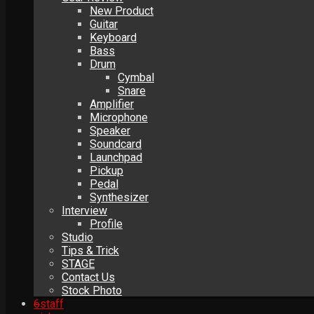
New Product
Guitar
Keyboard
Bass
Drum
Cymbal
Snare
Amplifier
Microphone
Speaker
Soundcard
Launchpad
Pickup
Pedal
Synthesizer
Interview
Profile
Studio
Tips & Trick
STAGE
Contact Us
Stock Photo
6
staff