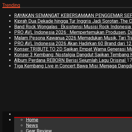
Trending
RAYAKAN SEMANGAT KEBERSAMAAN PENGGEMAR SEPA
Kiprah Dua Dekade hingga Tur Inggris Jadi Sorotan ,The
Band Rock Wongalas : Eksistensi Musisi Rock Indonesi
PRO AVL Indonesia 2026 : Mempertemukan Produsen, Distri
Malam Pesona Kawanua 2026 Memadukan Musik, Tari Tradi
PRO AVL Indonesia 2026 Akan Hadirkan 60 Brand dari 1
Konser TRIBUTE TO 2D Sajikan Empat Warna Generasi M
Konser 3 Kembang: Nostalgia Dangdut Sajikan Tembang 
Album Perdana REBORN Berisi Sejumlah Lagu Orisinal
17
Tiga Kembang Live in Concert Bawa Misi Menjaga Dangdut
Home
News
Gear Review