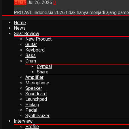
Music
Jul 26, 2026
0
PRO AVL Indonesia 2026 tidak hanya menjadi ajang pamer
Home
News
Gear Review
New Product
Guitar
Keyboard
Bass
Drum
Cymbal
Snare
Amplifier
Microphone
Speaker
Soundcard
Launchpad
Pickup
Pedal
Synthesizer
Interview
Profile