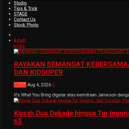
Studio
Tips & Trick
STAGE
Contact Us
Stock Photo
6
staff
picks
RAYAKAN SEMANGAT KEBERSAMAA
DAN KIDSUPER
Music
Aug 4, 2026
0
It's What You Bring digelar atas kemitraan Jameson dengan
Kiprah Dua Dekade hingga Tur Inggr
65