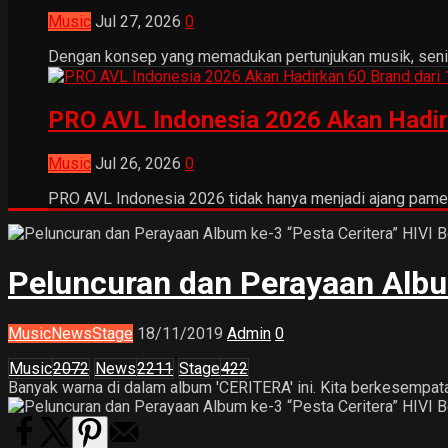
Music
Jul 27, 2026
0
Dengan konsep yang memadukan pertunjukan musik, seni tr
PRO AVL Indonesia 2026 Akan Hadir
Music
Jul 26, 2026
0
PRO AVL Indonesia 2026 tidak hanya menjadi ajang pamer
Peluncuran dan Perayaan Albu
Music
News
Stage
18/11/2019
Admin
0
Music
2072
News
2211
Stage
422
Banyak warna di dalam album 'CERITERA' ini. Kita berkesempata