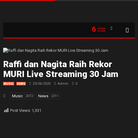
6
STAFF
PICKS
Raffi dan Nagita Raih Rekor
MURI Live Streaming 30 Jam
23/06/2020
Admin
0
MUSIC
NEWS
Music
News
2072
2211
Post Views:
1,331