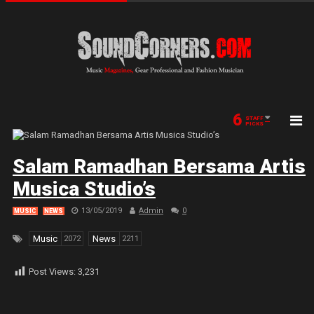
6
STAFF
PICKS
Salam Ramadhan Bersama Artis
Musica Studio’s
13/05/2019
Admin
0
MUSIC
NEWS
Music
News
2072
2211
Post Views:
3,231