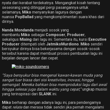
nyata dari kerabat terdekatnya. Mengangkat kisah tentang
seseorang yang ditinggal pergi pasangannya untuk
selamanya,
Miko
menyanyikan lagunya dengan
nuansa
PopBallad
yang mengkomplimentari suara khas dari
dirinya.
Nanda Mondanda
menjadi sosok yang
membantu
Miko
sebagai
Composer
,
Producer
,
sekaligus
Mixing
dari lagu ini. Sementara itu, kursi
Executive
Producer
ditempati oleh
JatmikoMurdiono
.
Miko
sendiri
bersyukur dirinya bisa bekerjasama dengan sosok-sosok
tersebut karena dapat membuat proses pembuatan lagu ini
berjalan dengan lancer dan cepat.
“Saya bersyukur bisa mengenal kawan-kawan muda yang
sangat luar biasa dari sisi kreativitas, inovasi, hingga
semangat. Mereka bahkan bisa memproduksi lagu dari awal
hingga selesai juga dalam waktu yang cepat,”
ungkap musisi
yang terinspirasi dari
SLANK
ini.
Miko
berharap dengan adanya lagu ini, para pendengarnya
dapat
relate
dan merasa tidak sendiri jika pernah mengalami