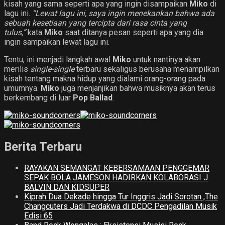
kisah yang sama seperti apa yang ingin disampaikan
Miko
di
lagu ini.
“Lewat lagu ini, saya ingin menekankan bahwa ada
sebuah kesetiaan yang tercipta dari rasa cinta yang
tulus,”
kata
Miko
saat ditanya pesan seperti apa yang dia
ingin sampaikan lewat lagu ini.
Tentu, ini menjadi langkah awal
Miko
untuk nantinya akan
merilis
single-single
terbaru sekaligus berusaha menampilkan
kisah tentang makna hidup yang dialami orang-orang pada
umumnya.
Miko
juga menjanjikan bahwa musiknya akan terus
berkembang di luar
Pop Ballad
.
Berita Terbaru
RAYAKAN SEMANGAT KEBERSAMAAN PENGGEMAR
SEPAK BOLA JAMESON HADIRKAN KOLABORASI J
BALVIN DAN KIDSUPER
Kiprah Dua Dekade hingga Tur Inggris Jadi Sorotan ,The
Changcuters Jadi Terdakwa di DCDC Pengadilan Musik
Edisi 65