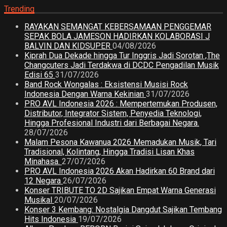
Trending
RAYAKAN SEMANGAT KEBERSAMAAN PENGGEMAR
SEPAK BOLA JAMESON HADIRKAN KOLABORASI J
BALVIN DAN KIDSUPER
04/08/2026
Kiprah Dua Dekade hingga Tur Inggris Jadi Sorotan ,The
Changcuters Jadi Terdakwa di DCDC Pengadilan Musik
Edisi 65
31/07/2026
Band Rock Wongalas : Eksistensi Musisi Rock
Indonesia Dengan Warna Kekinian
31/07/2026
PRO AVL Indonesia 2026 : Mempertemukan Produsen,
Distributor, Integrator Sistem, Penyedia Teknologi,
Hingga Profesional Industri dari Berbagai Negara.
28/07/2026
Malam Pesona Kawanua 2026 Memadukan Musik, Tari
Tradisional, Kolintang, Hingga Tradisi Lisan Khas
Minahasa.
27/07/2026
PRO AVL Indonesia 2026 Akan Hadirkan 60 Brand dari
12 Negara
26/07/2026
Konser TRIBUTE TO 2D Sajikan Empat Warna Generasi
Musikal
20/07/2026
Konser 3 Kembang: Nostalgia Dangdut Sajikan Tembang
Hits Indonesia
19/07/2026