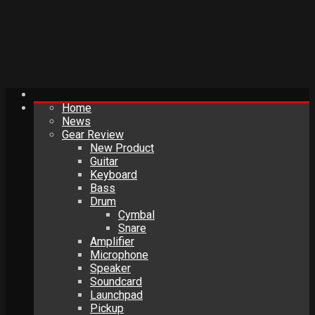
Home
News
Gear Review
New Product
Guitar
Keyboard
Bass
Drum
Cymbal
Snare
Amplifier
Microphone
Speaker
Soundcard
Launchpad
Pickup