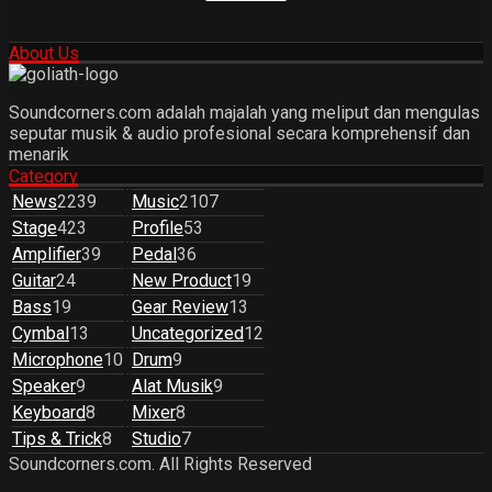
About Us
Soundcorners.com adalah majalah yang meliput dan mengulas
seputar musik & audio profesional secara komprehensif dan
menarik
Category
News
2239
Music
2107
Stage
423
Profile
53
Amplifier
39
Pedal
36
Guitar
24
New Product
19
Bass
19
Gear Review
13
Cymbal
13
Uncategorized
12
Microphone
10
Drum
9
Speaker
9
Alat Musik
9
Keyboard
8
Mixer
8
Tips & Trick
8
Studio
7
Soundcorners.com. All Rights Reserved