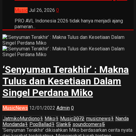
Music
Jul 26, 2026
0
PRO AVL Indonesia 2026 tidak hanya menjadi ajang
pameran...
‘Senyuman Terakhir’ : Makna
Tulus dan Kesetiaan Dalam
Singel Perdana Miko
Music
News
12/01/2022
Admin
0
JatmikoMurdiono
1
Miko
1
Music
2072
musicnews
1
Nanda
Mondanda
1
PopBallad
1
Slank
5
soundcorners
5
‘Senyuman Terakhir’ dikisahkan Miko berdasarkan cerita nyata
dari kerabat terdekatnya. Mengangkat kisah tentang