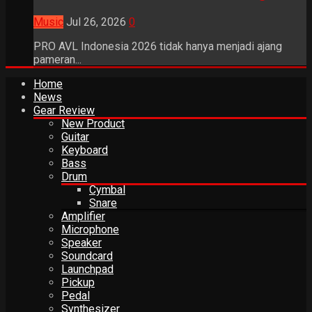
Music
Jul 26, 2026
0
PRO AVL Indonesia 2026 tidak hanya menjadi ajang
pameran...
Home
News
Gear Review
New Product
Guitar
Keyboard
Bass
Drum
Cymbal
Snare
Amplifier
Microphone
Speaker
Soundcard
Launchpad
Pickup
Pedal
Synthesizer