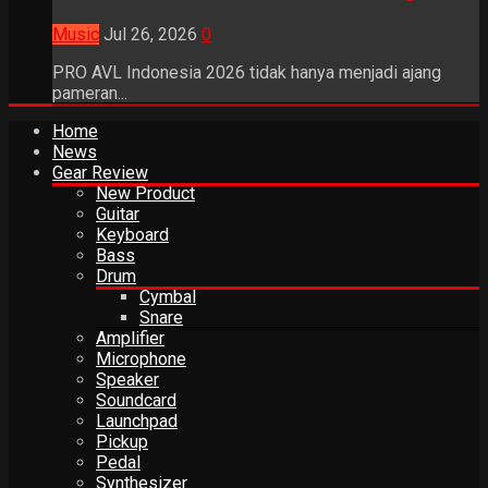
Music
Jul 26, 2026
0
PRO AVL Indonesia 2026 tidak hanya menjadi ajang
pameran...
Home
News
Gear Review
New Product
Guitar
Keyboard
Bass
Drum
Cymbal
Snare
Amplifier
Microphone
Speaker
Soundcard
Launchpad
Pickup
Pedal
Synthesizer