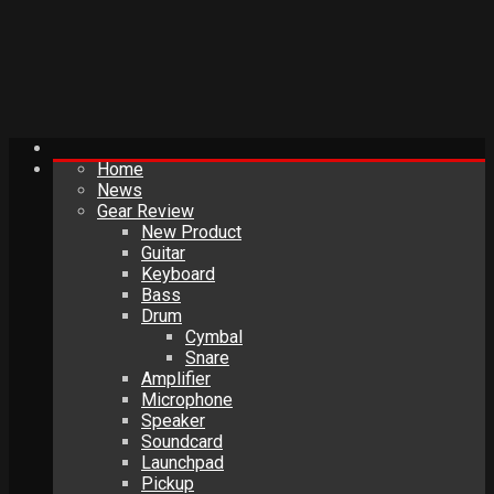
Home
News
Gear Review
New Product
Guitar
Keyboard
Bass
Drum
Cymbal
Snare
Amplifier
Microphone
Speaker
Soundcard
Launchpad
Pickup