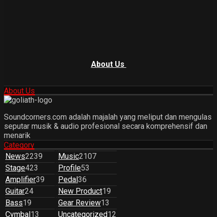
About Us
About Us
Soundcorners.com adalah majalah yang meliput dan mengulas
seputar musik & audio profesional secara komprehensif dan
menarik
Category
News
2239
Music
2107
Stage
423
Profile
53
Amplifier
39
Pedal
36
Guitar
24
New Product
19
Bass
19
Gear Review
13
Cymbal
13
Uncategorized
12