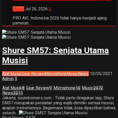
Music
Jul 26, 2026
0
PRO AVL Indonesia 2026 tidak hanya menjadi ajang
pameran...
Shure SM57: Senjata Utama
Musisi
Alat Musik
Gear Review
Microphone
Music
News
10/05/2021
Admin
0
Alat Musik
8
Gear Review
9
Microphone
10
Music
2072
News
2211
Jakarta, soundcorners.com - Tidak perlu diragukan lagi, Shure
SM57 merupakan peralatan yang wajib dimiliki semua musisi,
apapun instrumennya. Bagaimana tidak, bisa dipastikan bahwa
seluruh...
Post Views:
4,576