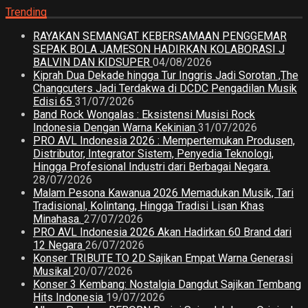
Trending
RAYAKAN SEMANGAT KEBERSAMAAN PENGGEMAR
SEPAK BOLA JAMESON HADIRKAN KOLABORASI J
BALVIN DAN KIDSUPER
04/08/2026
Kiprah Dua Dekade hingga Tur Inggris Jadi Sorotan ,The
Changcuters Jadi Terdakwa di DCDC Pengadilan Musik
Edisi 65
31/07/2026
Band Rock Wongalas : Eksistensi Musisi Rock
Indonesia Dengan Warna Kekinian
31/07/2026
PRO AVL Indonesia 2026 : Mempertemukan Produsen,
Distributor, Integrator Sistem, Penyedia Teknologi,
Hingga Profesional Industri dari Berbagai Negara.
28/07/2026
Malam Pesona Kawanua 2026 Memadukan Musik, Tari
Tradisional, Kolintang, Hingga Tradisi Lisan Khas
Minahasa.
27/07/2026
PRO AVL Indonesia 2026 Akan Hadirkan 60 Brand dari
12 Negara
26/07/2026
Konser TRIBUTE TO 2D Sajikan Empat Warna Generasi
Musikal
20/07/2026
Konser 3 Kembang: Nostalgia Dangdut Sajikan Tembang
Hits Indonesia
19/07/2026