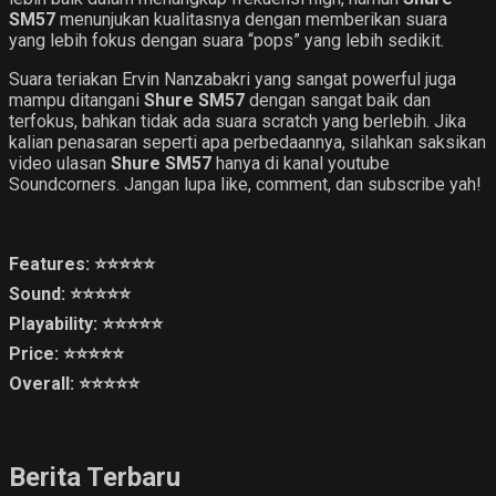
SM57
menunjukan kualitasnya dengan memberikan suara
yang lebih fokus dengan suara “pops” yang lebih sedikit.
Suara teriakan Ervin Nanzabakri yang sangat powerful juga
mampu ditangani
Shure SM57
dengan sangat baik dan
terfokus, bahkan tidak ada suara scratch yang berlebih. Jika
kalian penasaran seperti apa perbedaannya, silahkan saksikan
video ulasan
Shure SM57
hanya di kanal youtube
Soundcorners. Jangan lupa like, comment, dan subscribe yah!
Features: ⭐️⭐️⭐️⭐️⭐️
Sound: ⭐️⭐️⭐️⭐️⭐️
Playability: ⭐️⭐️⭐️⭐️⭐️
Price: ⭐️⭐️⭐️⭐️⭐️
Overall: ⭐️⭐️⭐️⭐️⭐️
Berita Terbaru