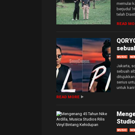
memulai ka
berjudul ‘
telah Diast
READ MO
QORYG
sebuah
MUSIC
NE
Jakarta, 
sebuah al
ditujukka
serius unt
untuk kari
READ MORE
Mengen
Studio
MUSIC
NE