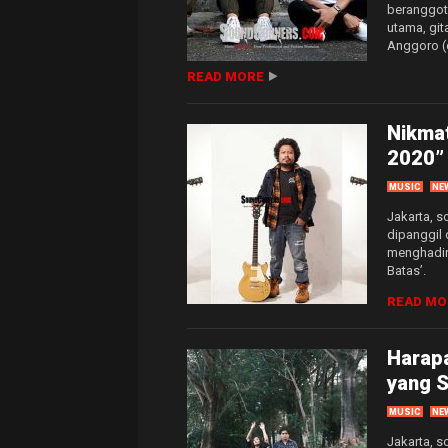
beranggot
utama, gita
Anggoro (d
READ MORE
Nikmat
2020” 
MUSIC
NE
Jakarta, 
dipanggil 
menghadirk
Batas’.
READ MO
Harapa
yang 
MUSIC
NE
Jakarta, s