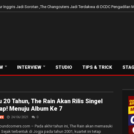
tensi Musisi Rock Indonesia Dengan Warna Kekinian
31/07/2026
EW
INTERVIEW
STUDIO
TIPS & TRICK
STA
 20 Tahun, The Rain Akan Rilis Singel
ap! Menuju Album Ke 7
24/06/2021
0
WS
oundcorners.com – Pada akhir tahun ini, The Rain akan memasuki
. Sejak terbentuk di Jogja pada tahun 2001, kuartet ini tetap