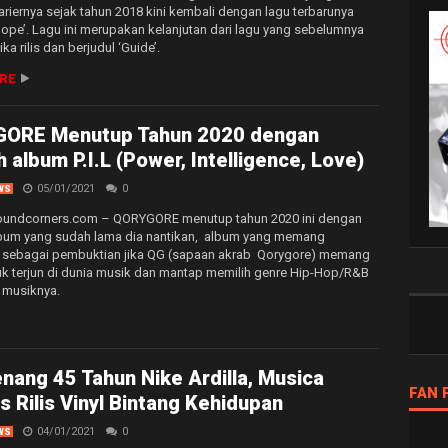
riernya sejak tahun 2018 kini kembali dengan lagu terbarunya
Hope’. Lagu ini merupakan kelanjutan dari lagu yang sebelumnya
ika rilis dan berjudul ‘Guide’.
RE
ORE Menutup Tahun 2020 dengan
 album P.I.L (Power, Intelligence, Love)
05/01/2021
0
WS
soundcorners.com – QORYGORE menutup tahun 2020 ini dengan
bum yang sudah lama dia nantikan, album yang memang
n sebagai pembuktian jika QG (sapaan akrab Qorygore) memang
uk terjun di dunia musik dan mantap memilih genre Hip-Hop/R&B
r musiknya.
ang 45 Tahun Nike Ardilla, Musica
FAN 
s Rilis Vinyl Bintang Kehidupan
04/01/2021
0
WS