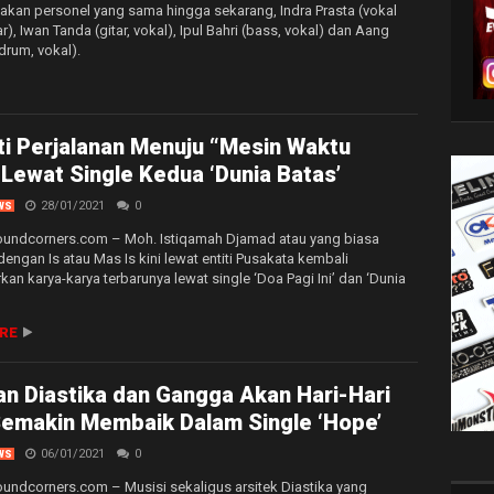
akan personel yang sama hingga sekarang, Indra Prasta (vokal
r), Iwan Tanda (gitar, vokal), Ipul Bahri (bass, vokal) dan Aang
rum, vokal).
i Perjalanan Menuju “Mesin Waktu
Lewat Single Kedua ‘Dunia Batas’
28/01/2021
0
WS
soundcorners.com – Moh. Istiqamah Djamad atau yang biasa
dengan Is atau Mas Is kini lewat entiti Pusakata kembali
an karya-karya terbarunya lewat single ‘Doa Pagi Ini’ dan ‘Dunia
RE
n Diastika dan Gangga Akan Hari-Hari
Semakin Membaik Dalam Single ‘Hope’
06/01/2021
0
WS
oundcorners.com – Musisi sekaligus arsitek Diastika yang