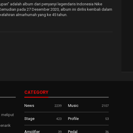
pan” adalah album dari penyanyi legendaris Indonesia Nike
0. Kemudian pada 27 Desember 2020, album ini dirilis kembali dalam
ri kelahiran almarhumah yang ke 45 tahun.
CATEGORY
News
Music
2239
2107
 meliput
Stage
Profile
423
53
enarik
Amplifier
Pedal
39
36