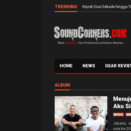
TRENDING
Band Rock Wongalas : Eksis
HOME
NEWS
GEAR REVI
ALBUM
Menuju
Aku Si
MUSIC
NE
Jakarta, s
usia ke-20