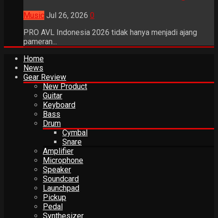
Music
Jul 26, 2026
0
PRO AVL Indonesia 2026 tidak hanya menjadi ajang
pameran...
Home
News
Gear Review
New Product
Guitar
Keyboard
Bass
Drum
Cymbal
Snare
Amplifier
Microphone
Speaker
Soundcard
Launchpad
Pickup
Pedal
Synthesizer