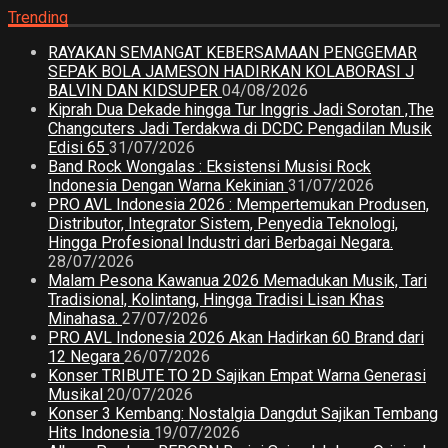
Trending
RAYAKAN SEMANGAT KEBERSAMAAN PENGGEMAR
SEPAK BOLA JAMESON HADIRKAN KOLABORASI J
BALVIN DAN KIDSUPER
04/08/2026
Kiprah Dua Dekade hingga Tur Inggris Jadi Sorotan ,The
Changcuters Jadi Terdakwa di DCDC Pengadilan Musik
Edisi 65
31/07/2026
Band Rock Wongalas : Eksistensi Musisi Rock
Indonesia Dengan Warna Kekinian
31/07/2026
PRO AVL Indonesia 2026 : Mempertemukan Produsen,
Distributor, Integrator Sistem, Penyedia Teknologi,
Hingga Profesional Industri dari Berbagai Negara.
28/07/2026
Malam Pesona Kawanua 2026 Memadukan Musik, Tari
Tradisional, Kolintang, Hingga Tradisi Lisan Khas
Minahasa.
27/07/2026
PRO AVL Indonesia 2026 Akan Hadirkan 60 Brand dari
12 Negara
26/07/2026
Konser TRIBUTE TO 2D Sajikan Empat Warna Generasi
Musikal
20/07/2026
Konser 3 Kembang: Nostalgia Dangdut Sajikan Tembang
Hits Indonesia
19/07/2026