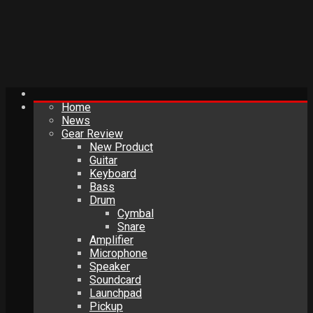
Home
News
Gear Review
New Product
Guitar
Keyboard
Bass
Drum
Cymbal
Snare
Amplifier
Microphone
Speaker
Soundcard
Launchpad
Pickup