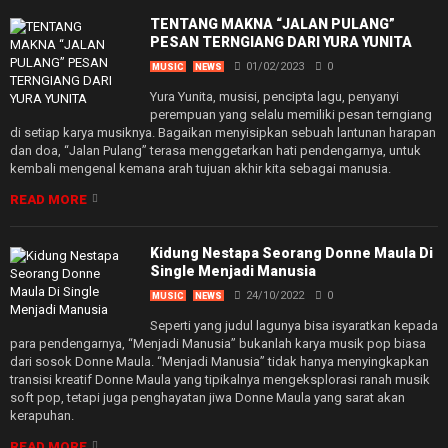
TENTANG MAKNA “JALAN PULANG”
PESAN TERNGIANG DARI YURA YUNITA
01/02/2023
0
MUSIC
NEWS
Yura Yunita, musisi, pencipta lagu, penyanyi
perempuan yang selalu memiliki pesan terngiang
di setiap karya musiknya. Bagaikan menyisipkan sebuah lantunan harapan
dan doa, “Jalan Pulang” terasa menggetarkan hati pendengarnya, untuk
kembali mengenal kemana arah tujuan akhir kita sebagai manusia.
READ MORE
Kidung Nestapa Seorang Donne Maula Di
Single Menjadi Manusia
24/10/2022
0
MUSIC
NEWS
Seperti yang judul lagunya bisa isyaratkan kepada
para pendengarnya, “Menjadi Manusia” bukanlah karya musik pop biasa
dari sosok Donne Maula. “Menjadi Manusia” tidak hanya menyingkapkan
transisi kreatif Donne Maula yang tipikalnya mengeksplorasi ranah musik
soft pop, tetapi juga penghayatan jiwa Donne Maula yang sarat akan
kerapuhan.
READ MORE