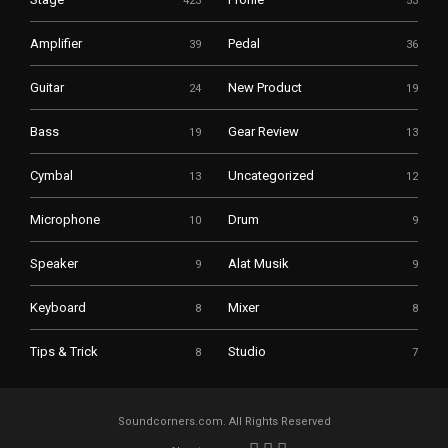
423
53
Amplifier
Pedal
39
36
Guitar
New Product
24
19
Bass
Gear Review
19
13
Cymbal
Uncategorized
13
12
Microphone
Drum
10
9
Speaker
Alat Musik
9
9
Keyboard
Mixer
8
8
Tips & Trick
Studio
8
7
Soundcorners.com. All Rights Reserved