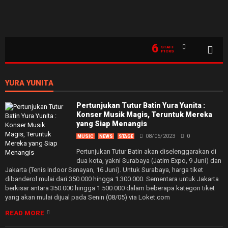
6
STAFF
PICKS
YURA YUNITA
Pertunjukan Tutur Batin Yura Yunita :
Konser Musik Magis, Teruntuk Mereka
yang Siap Menangis
08/05/2023
0
MUSIC
NEWS
STAGE
Pertunjukan Tutur Batin akan diselenggarakan di
dua kota, yakni Surabaya (Jatim Expo, 9 Juni) dan
Jakarta (Tenis Indoor Senayan, 16 Juni). Untuk Surabaya, harga tiket
dibanderol mulai dari 350.000 hingga 1.300.000. Sementara untuk Jakarta
berkisar antara 350.000 hingga 1.500.000 dalam beberapa kategori tiket
yang akan mulai dijual pada Senin (08/05) via Loket.com
READ MORE