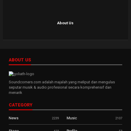
About Us
ABOUT US
Soundcorners.com adalah majalah yang meliput dan mengulas
seputar musik & audio profesional secara komprehensif dan
menarik
CATEGORY
News
Music
2239
2107
Stage
Profile