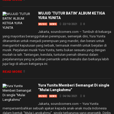
WUJUD ‘TUTUR BATIN’ ALBUM KETIGA
YURA YUNITA
22/10/2021
0
MUSIC
NEWS
Jakarta, soundcorners.com – Tumbuh di keluarga
yang mayoritas beranggotakan perempuan, semenjak dini, Yura Yunita
ditanamkan untuk menjadi perempuan yang mandiri, dan berani untuk
mengambil keputusan yang terbaik, termasuk memilih untuk berjalan di
musik. Perjalanan musik Yura Yunita, tentu bukan sesuatu yang dengan
mudah ia raih. Tantangan, kendala, tuntutan pernah ditemui dalam
perjalanannya yang ia jadikan pemantik untuk menulis dan berkarya lebih
jujur lagi di album ketiganya ini.
READ MORE
Yura Yunita Memberi Semangat Di single
“Mulai Langkahmu”
04/06/2021
0
MUSIC
NEWS
Jakarta, soundcorners.com – Yura Yunita
mempersembahkan sebuah ajakan kepada anak-anak muda Indonesia
dalam bentuk “Mulai Langkahmu”, single terbarunya yang energetik. Dirilis