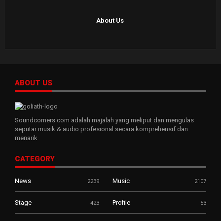
About Us
ABOUT US
Soundcorners.com adalah majalah yang meliput dan mengulas
seputar musik & audio profesional secara komprehensif dan
menarik
CATEGORY
News
Music
2239
2107
Stage
Profile
423
53