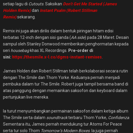
setiap lagu di
Cutouts
. Saksikan
Don’t Get Me Started (James
Holden Remix)
dan
Instant Psalm (Robert Stillman
Remix)
sekarang.
Remix ini juga akan dirilis dalam bentuk piringan hitam edisi
terbatas 12-inch dengan sisi ganda (
AA side
) pada 28 Maret. Desain
sampul oleh Stanley Donwood memberikan penghormatan kepada
seri
housebag
khas XL Recordings.
Pre-order di
sini:
https://thesmile.x-l.co/dgms-instant-remixes
.
James Holden dan Robert Stillman telah berkolaborasi secara rutin
dengan The Smile dan Thom Yorke. Keduanya pernah menjadi
pembuka dalam tur The Smile. Robert juga tampil bersama band di
atas panggung dengan memainkan saksofon dan keyboard dalam
pertunjukan live mereka.
Ia turut menyumbangkan permainan saksofon dalam ketiga album
The Smile serta dalam
soundtrack
terbaru Thom Yorke,
Confidenza
.
Sementara itu, James pernah mendukung tur Atoms For Peace
serta tur solo Thom
Tomorrow’s Modern Boxes
. Ia juga pernah