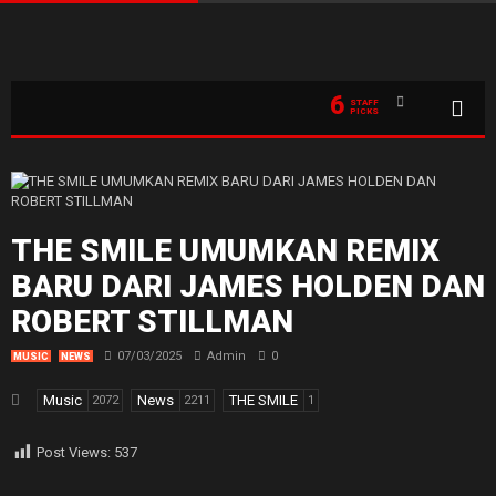
6
STAFF
PICKS
THE SMILE UMUMKAN REMIX
BARU DARI JAMES HOLDEN DAN
ROBERT STILLMAN
07/03/2025
Admin
0
MUSIC
NEWS
Music
News
THE SMILE
2072
2211
1
Post Views:
537