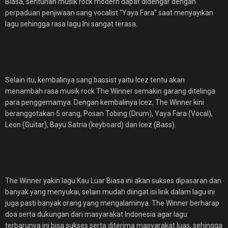
Biasa, sentuhan musik rock modern dapat didengar dengan
perpaduan penjiwaan sang vocalist ”Yaya Fara” saat menyayikan
lagu sehingga rasa lagu Ini sangat terasa.
Selain itu, kembalinya sang bassist yaitu lcez tentu akan
menambah rasa musik rock The Winner semakin garang ditelinga
para penggemamya. Dengan kembalinya lcez, The Winner kini
beranggotakan 5 orang, Posan Tobing (Drum), Yaya Fara (Vocal),
Leon (Guitar), Bayu Satria (keyboard) dan Icez (Bass).
The Winner yakin lagu Kau Luar Biasa ini akan sukses dipasaran dan
banyak yang menyukai, selain mudah diingat isi lirik dalam lagu ini
juga pasti banyak orang yang mengalaminya. The Winner berharap
doa serta dukungan dari masyarakat Indonesia agar lagu
terbarunya ini bisa sukses serta diterima masyarakat luas, sehingga