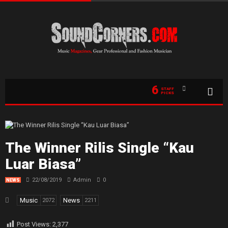
6
STAFF
PICKS
The Winner Rilis Single “Kau
Luar Biasa”
22/08/2019
Admin
0
NEWS
Music
News
2072
2211
Post Views:
2,377