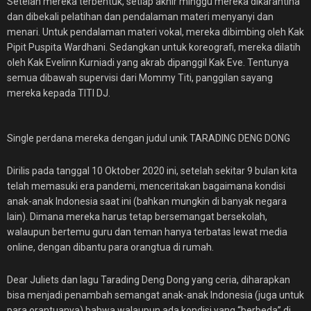
Setelah mereka terbentuk, setiap akhir minggu mereka dikarantina
dan dibekali pelatihan dan pendalaman materi menyanyi dan
menari. Untuk pendalaman materi vokal, mereka dibimbing oleh Kak
Pipit Puspita Wardhani. Sedangkan untuk koreografi, mereka dilatih
oleh Kak Evelinn Kurniadi yang akrab dipanggil Kak Eve. Tentunya
semua dibawah supervisi dari Mommy Titi, panggilan sayang
mereka kepada TITI DJ.
Single perdana mereka dengan judul unik TARADING DENG DONG
Dirilis pada tanggal 10 Oktober 2020 ini, setelah sekitar 9 bulan kita
telah memasuki era pandemi, menceritakan bagaimana kondisi
anak-anak Indonesia saat ini (bahkan mungkin di banyak negara
lain). Dimana mereka harus tetap bersemangat bersekolah,
walaupun bertemu guru dan teman hanya terbatas lewat media
online, dengan dibantu para orangtua di rumah.
Dear Juliets dan lagu Tarading Deng Dong yang ceria, diharapkan
bisa menjadi penambah semangat anak-anak Indonesia (juga untuk
para orantuanya) bahwa walaupun ada kondisi yang “berbeda” di