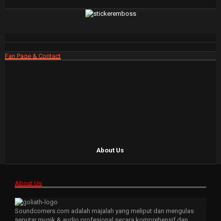
Fan Page & Contact
About Us
About Us
Soundcorners.com adalah majalah yang meliput dan mengulas
seputar musik & audio profesional secara komprehensif dan