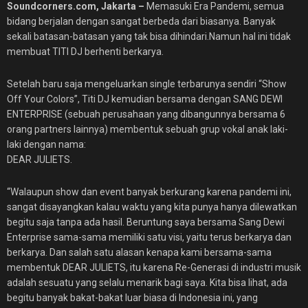
Soundcorners.com, Jakarta –
Memasuki Era Pandemi, semua
bidang berjalan dengan sangat berbeda dari biasanya. Banyak
sekali batasan-batasan yang tak bisa dihindari.Namun hal ini tidak
membuat TITI DJ berhenti berkarya.
Setelah baru saja mengeluarkan single terbarunya sendiri “Show
Off Your Colors”, Titi DJ kemudian bersama dengan SANG DEWI
ENTERPRISE (sebuah perusahaan yang dibangunnya bersama 6
orang partners lainnya) membentuk sebuah grup vokal anak laki-
laki dengan nama:
DEAR JULIETS.
“Walaupun show dan event banyak berkurang karena pandemi ini,
sangat disayangkan kalau waktu yang kita punya hanya dilewatkan
begitu saja tanpa ada hasil. Beruntung saya bersama Sang Dewi
Enterprise sama-sama memiliki satu visi, yaitu terus berkarya dan
berkarya. Dan salah satu alasan kenapa kami bersama-sama
membentuk DEAR JULIETS, itu karena Re-Generasi di industri musik
adalah sesuatu yang selalu menarik bagi saya. Kita bisa lihat, ada
begitu banyak bakat-bakat luar biasa di Indonesia ini, yang