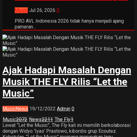
Music
Jul 26, 2026
0
PRO AVL Indonesia 2026 tidak hanya menjadi ajang
pameran...
Ajak Hadapi Masalah Dengan
Musik THE FLY Rilis “Let the
Music”
Music
News
19/12/2022
Admin
0
Music
2072
News
2211
The Fly
1
Lewat “Let the Music”, The Fly kali ini memilih berkolaborasi
dengan Widyo ‘Iyas’ Prastowo, kibordis grup Ecoutez.
Kebetulan, “Let the Music” memang merupakan lagu...