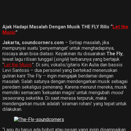
Ajak Hadapi Masalah Dengan Musik THE FLY Rilis “
Let the
Music
”
Jakarta, soundcorners.com
– Setiap masalah, jika
mempunyai suatu ‘penyemangat’ untuk menghadapinya,
niscaya akan bisa diatasi. Keyakinan itu disuarakan
The Fly
,
lewat lagu rilisan tunggal (
single
) terbarunya yang bertajuk
“
Let the Music
”. Di sini, vokalis/gitaris Kin Aulia dan bassis
Levi Santoso – dua personel yang bertekad meneruskan
guliran karir The Fly – ingin mengajak berdamai dengan
masalah. Salah satunya dengan mendengarkan musik sebagai
peredam sekaligus penenang. Karena menurut mereka, musik
memiliki semacam ‘kekuatan magis’ untuk mengubah
mood
seseorang seketika. Di saat merasa terpuruk, maka
mendengarkan musik adalah ‘siraman rohani’ yang tepat untuk
dilakukan.
“Lagu itu harus ada bobot atau pesan yang ingin disampaikan.