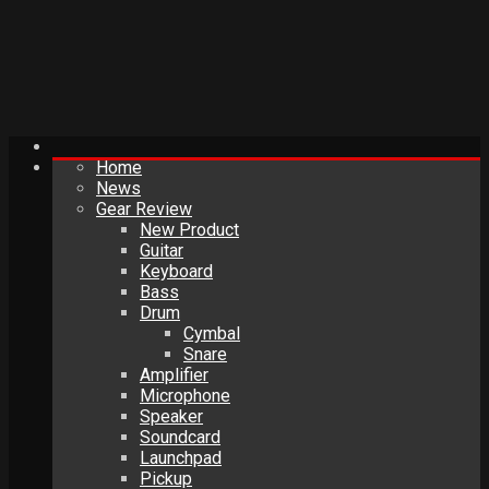
Home
News
Gear Review
New Product
Guitar
Keyboard
Bass
Drum
Cymbal
Snare
Amplifier
Microphone
Speaker
Soundcard
Launchpad
Pickup