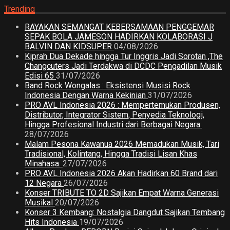
Trending
RAYAKAN SEMANGAT KEBERSAMAAN PENGGEMAR
SEPAK BOLA JAMESON HADIRKAN KOLABORASI J
BALVIN DAN KIDSUPER
04/08/2026
Kiprah Dua Dekade hingga Tur Inggris Jadi Sorotan ,The
Changcuters Jadi Terdakwa di DCDC Pengadilan Musik
Edisi 65
31/07/2026
Band Rock Wongalas : Eksistensi Musisi Rock
Indonesia Dengan Warna Kekinian
31/07/2026
PRO AVL Indonesia 2026 : Mempertemukan Produsen,
Distributor, Integrator Sistem, Penyedia Teknologi,
Hingga Profesional Industri dari Berbagai Negara.
28/07/2026
Malam Pesona Kawanua 2026 Memadukan Musik, Tari
Tradisional, Kolintang, Hingga Tradisi Lisan Khas
Minahasa.
27/07/2026
PRO AVL Indonesia 2026 Akan Hadirkan 60 Brand dari
12 Negara
26/07/2026
Konser TRIBUTE TO 2D Sajikan Empat Warna Generasi
Musikal
20/07/2026
Konser 3 Kembang: Nostalgia Dangdut Sajikan Tembang
Hits Indonesia
19/07/2026