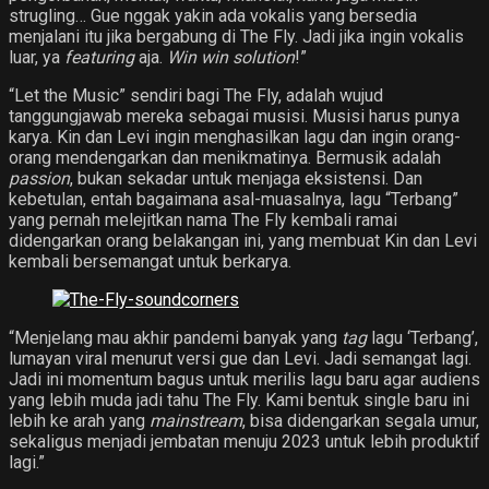
strugling… Gue nggak yakin ada vokalis yang bersedia
menjalani itu jika bergabung di The Fly. Jadi jika ingin vokalis
luar, ya
featuring
aja.
Win win solution
!”
“Let the Music” sendiri bagi The Fly, adalah wujud
tanggungjawab mereka sebagai musisi. Musisi harus punya
karya. Kin dan Levi ingin menghasilkan lagu dan ingin orang-
orang mendengarkan dan menikmatinya. Bermusik adalah
passion
, bukan sekadar untuk menjaga eksistensi. Dan
kebetulan, entah bagaimana asal-muasalnya, lagu “Terbang”
yang pernah melejitkan nama The Fly kembali ramai
didengarkan orang belakangan ini, yang membuat Kin dan Levi
kembali bersemangat untuk berkarya.
“Menjelang mau akhir pandemi banyak yang
tag
lagu ‘Terbang’,
lumayan viral menurut versi gue dan Levi. Jadi semangat lagi.
Jadi ini momentum bagus untuk merilis lagu baru agar audiens
yang lebih muda jadi tahu The Fly. Kami bentuk single baru ini
lebih ke arah yang
mainstream
, bisa didengarkan segala umur,
sekaligus menjadi jembatan menuju 2023 untuk lebih produktif
lagi.”