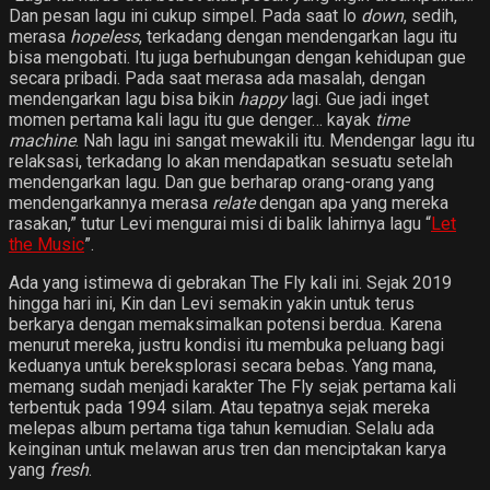
Dan pesan lagu ini cukup simpel. Pada saat lo
down
, sedih,
merasa
hopeless
, terkadang dengan mendengarkan lagu itu
bisa mengobati. Itu juga berhubungan dengan kehidupan gue
secara pribadi. Pada saat merasa ada masalah, dengan
mendengarkan lagu bisa bikin
happy
lagi. Gue jadi inget
momen pertama kali lagu itu gue denger… kayak
time
machine
. Nah lagu ini sangat mewakili itu. Mendengar lagu itu
relaksasi, terkadang lo akan mendapatkan sesuatu setelah
mendengarkan lagu. Dan gue berharap orang-orang yang
mendengarkannya merasa
relate
dengan apa yang mereka
rasakan,” tutur Levi mengurai misi di balik lahirnya lagu “
Let
the Music
”.
Ada yang istimewa di gebrakan The Fly kali ini. Sejak 2019
hingga hari ini, Kin dan Levi semakin yakin untuk terus
berkarya dengan memaksimalkan potensi berdua. Karena
menurut mereka, justru kondisi itu membuka peluang bagi
keduanya untuk bereksplorasi secara bebas. Yang mana,
memang sudah menjadi karakter The Fly sejak pertama kali
terbentuk pada 1994 silam. Atau tepatnya sejak mereka
melepas album pertama tiga tahun kemudian. Selalu ada
keinginan untuk melawan arus tren dan menciptakan karya
yang
fresh
.