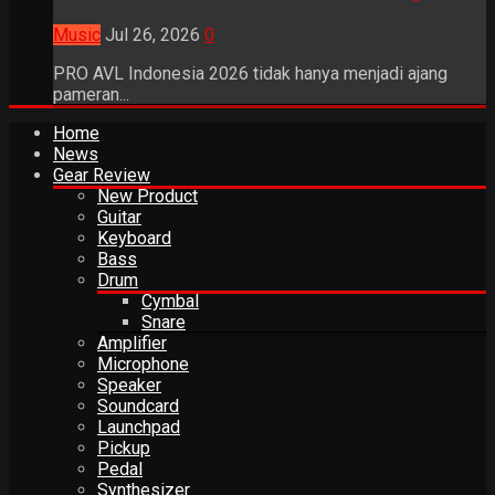
Music
Jul 26, 2026
0
PRO AVL Indonesia 2026 tidak hanya menjadi ajang
pameran...
Home
News
Gear Review
New Product
Guitar
Keyboard
Bass
Drum
Cymbal
Snare
Amplifier
Microphone
Speaker
Soundcard
Launchpad
Pickup
Pedal
Synthesizer