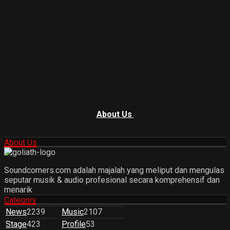
About Us
About Us
Soundcorners.com adalah majalah yang meliput dan mengulas
seputar musik & audio profesional secara komprehensif dan
menarik
Category
News
2239
Music
2107
Stage
423
Profile
53