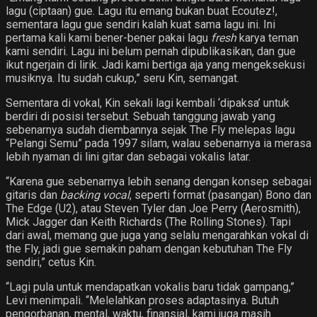
lagu (ciptaan) gue. Lagu itu emang bukan buat Ecoutez!,
sementara lagu gue sendiri kalah kuat sama lagu ini. Ini
pertama kali kami bener-bener pakai lagu
fresh
karya teman
kami sendiri. Lagu ini belum pernah dipublikasikan, dan gue
ikut ngerjain di lirik. Jadi kami bertiga aja yang mengeksekusi
musiknya. Itu sudah cukup,” seru Kin, semangat.
Sementara di vokal, Kin sekali lagi kembali ‘dipaksa’ untuk
berdiri di posisi tersebut. Sebuah tanggung jawab yang
sebenarnya sudah diembannya sejak The Fly melepas lagu
“Pelangi Semu” pada 1997 silam, walau sebenarnya ia merasa
lebih nyaman di lini gitar dan sebagai vokalis latar.
“Karena gue sebenarnya lebih senang dengan konsep sebagai
gitaris dan
backing vocal
, seperti format (pasangan) Bono dan
The Edge (U2), atau Steven Tyler dan Joe Perry (Aerosmith),
Mick Jagger dan Keith Richards (The Rolling Stones). Tapi
dari awal, memang gue juga yang selalu mengarahkan vokal di
the Fly, jadi gue semakin paham dengan kebutuhan The Fly
sendiri,” cetus Kin.
“Lagi pula untuk mendapatkan vokalis baru tidak gampang,”
Levi menimpali. “Melelahkan proses adaptasinya. Butuh
pengorbanan, mental, waktu, finansial, kami juga masih