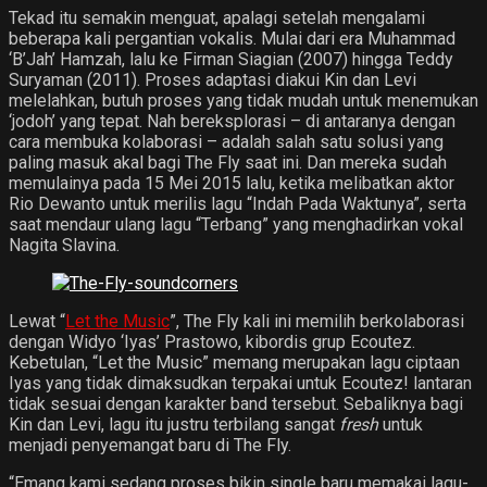
Tekad itu semakin menguat, apalagi setelah mengalami
beberapa kali pergantian vokalis. Mulai dari era Muhammad
‘B’Jah’ Hamzah, lalu ke Firman Siagian (2007) hingga Teddy
Suryaman (2011). Proses adaptasi diakui Kin dan Levi
melelahkan, butuh proses yang tidak mudah untuk menemukan
‘jodoh’ yang tepat. Nah bereksplorasi – di antaranya dengan
cara membuka kolaborasi – adalah salah satu solusi yang
paling masuk akal bagi The Fly saat ini. Dan mereka sudah
memulainya pada 15 Mei 2015 lalu, ketika melibatkan aktor
Rio Dewanto untuk merilis lagu “Indah Pada Waktunya”, serta
saat mendaur ulang lagu “Terbang” yang menghadirkan vokal
Nagita Slavina.
Lewat “
Let the Music
”, The Fly kali ini memilih berkolaborasi
dengan Widyo ‘Iyas’ Prastowo, kibordis grup Ecoutez.
Kebetulan, “Let the Music” memang merupakan lagu ciptaan
Iyas yang tidak dimaksudkan terpakai untuk Ecoutez! lantaran
tidak sesuai dengan karakter band tersebut. Sebaliknya bagi
Kin dan Levi, lagu itu justru terbilang sangat
fresh
untuk
menjadi penyemangat baru di The Fly.
“Emang kami sedang proses bikin single baru memakai lagu-