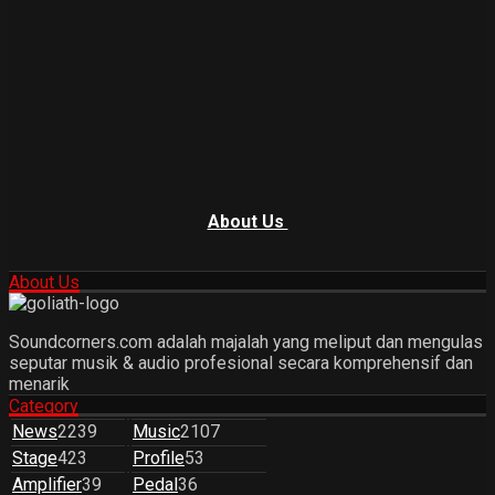
About Us
About Us
Soundcorners.com adalah majalah yang meliput dan mengulas
seputar musik & audio profesional secara komprehensif dan
menarik
Category
News
2239
Music
2107
Stage
423
Profile
53
Amplifier
39
Pedal
36