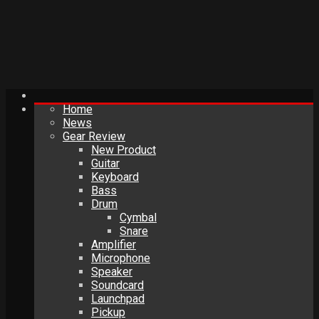
Home
News
Gear Review
New Product
Guitar
Keyboard
Bass
Drum
Cymbal
Snare
Amplifier
Microphone
Speaker
Soundcard
Launchpad
Pickup