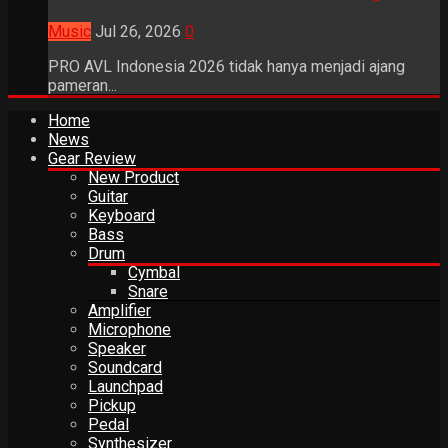
Music
Jul 26, 2026
0
PRO AVL Indonesia 2026 tidak hanya menjadi ajang
pameran...
Home
News
Gear Review
New Product
Guitar
Keyboard
Bass
Drum
Cymbal
Snare
Amplifier
Microphone
Speaker
Soundcard
Launchpad
Pickup
Pedal
Synthesizer