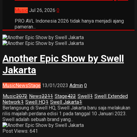
Music
Jul 26, 2026
0
PRO AVL Indonesia 2026 tidak hanya menjadi ajang
pameran...
Another Epic Show by Swell
Jakarta
Music
News
Stage
13/01/2023
Admin
0
Music
2072
News
2211
Stage
422
Swell
1
Swell Extended
Network
1
Swell HQ
1
Swell Jakarta
1
Berlangsung di Swell HQ, Swell Jakarta baru saja melakukan
rilis majalah perdana edisi 1 pada tanggal 10 Januari 2023.
Swell adalah sebuah brand yang...
Post Views:
641