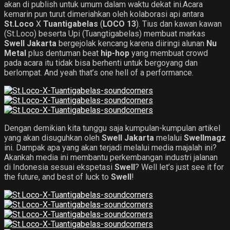
akan di publish untuk umum dalam waktu dekat ini.Acara
kemarin pun turut dimeriahkan oleh kolaborasi api antara
St.Loco
X
Tuantigabelas
(
LOCO 13
). Tius dan kawan kawan
(St.Loco) beserta Upi (Tuangtigabelas) membuat markas
Swell Jakarta
bergejolak kencang karena diiringi alunan
Nu
Metal
plus dentuman beat
hip-hop
yang membuat crowd
pada acara itu tidak bisa berhenti untuk bergoyang dan
berlompat. And yeah that’s one hell of a performance.
Dengan demikian kita tunggu saja kumpulan-kumpulan artikel
yang akan disuguhkan oleh
Swell Jakarta
melalui
Swellmagz
ini. Dampak apa yang akan terjadi melalui media majalah ini?
Akankah media ini membantu perkembangan industri jalanan
di Indonesia sesuai ekspetasi
Swell
? Well let’s just see it for
the future, and best of luck to
Swell
!