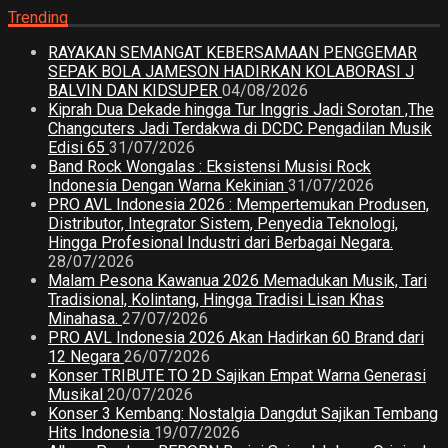
Trending
RAYAKAN SEMANGAT KEBERSAMAAN PENGGEMAR
SEPAK BOLA JAMESON HADIRKAN KOLABORASI J
BALVIN DAN KIDSUPER
04/08/2026
Kiprah Dua Dekade hingga Tur Inggris Jadi Sorotan ,The
Changcuters Jadi Terdakwa di DCDC Pengadilan Musik
Edisi 65
31/07/2026
Band Rock Wongalas : Eksistensi Musisi Rock
Indonesia Dengan Warna Kekinian
31/07/2026
PRO AVL Indonesia 2026 : Mempertemukan Produsen,
Distributor, Integrator Sistem, Penyedia Teknologi,
Hingga Profesional Industri dari Berbagai Negara.
28/07/2026
Malam Pesona Kawanua 2026 Memadukan Musik, Tari
Tradisional, Kolintang, Hingga Tradisi Lisan Khas
Minahasa.
27/07/2026
PRO AVL Indonesia 2026 Akan Hadirkan 60 Brand dari
12 Negara
26/07/2026
Konser TRIBUTE TO 2D Sajikan Empat Warna Generasi
Musikal
20/07/2026
Konser 3 Kembang: Nostalgia Dangdut Sajikan Tembang
Hits Indonesia
19/07/2026