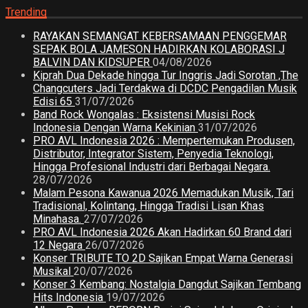
Trending
RAYAKAN SEMANGAT KEBERSAMAAN PENGGEMAR
SEPAK BOLA JAMESON HADIRKAN KOLABORASI J
BALVIN DAN KIDSUPER
04/08/2026
Kiprah Dua Dekade hingga Tur Inggris Jadi Sorotan ,The
Changcuters Jadi Terdakwa di DCDC Pengadilan Musik
Edisi 65
31/07/2026
Band Rock Wongalas : Eksistensi Musisi Rock
Indonesia Dengan Warna Kekinian
31/07/2026
PRO AVL Indonesia 2026 : Mempertemukan Produsen,
Distributor, Integrator Sistem, Penyedia Teknologi,
Hingga Profesional Industri dari Berbagai Negara.
28/07/2026
Malam Pesona Kawanua 2026 Memadukan Musik, Tari
Tradisional, Kolintang, Hingga Tradisi Lisan Khas
Minahasa.
27/07/2026
PRO AVL Indonesia 2026 Akan Hadirkan 60 Brand dari
12 Negara
26/07/2026
Konser TRIBUTE TO 2D Sajikan Empat Warna Generasi
Musikal
20/07/2026
Konser 3 Kembang: Nostalgia Dangdut Sajikan Tembang
Hits Indonesia
19/07/2026