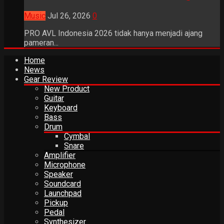
Music
Jul 26, 2026
0
PRO AVL Indonesia 2026 tidak hanya menjadi ajang
pameran...
Home
News
Gear Review
New Product
Guitar
Keyboard
Bass
Drum
Cymbal
Snare
Amplifier
Microphone
Speaker
Soundcard
Launchpad
Pickup
Pedal
Synthesizer