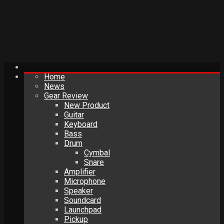
Home
News
Gear Review
New Product
Guitar
Keyboard
Bass
Drum
Cymbal
Snare
Amplifier
Microphone
Speaker
Soundcard
Launchpad
Pickup