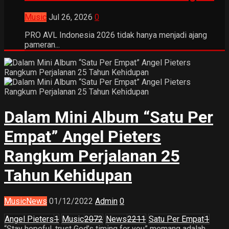
Music
Jul 26, 2026
0
PRO AVL Indonesia 2026 tidak hanya menjadi ajang
pameran...
Dalam Mini Album “Satu Per
Empat” Angel Pieters
Rangkum Perjalanan 25
Tahun Kehidupan
Music
News
01/12/2022
Admin
0
Angel Pieters
1
Music
2072
News
2211
Satu Per Empat
1
“Stay hopeful, trust God’s timing for you” memang adalah