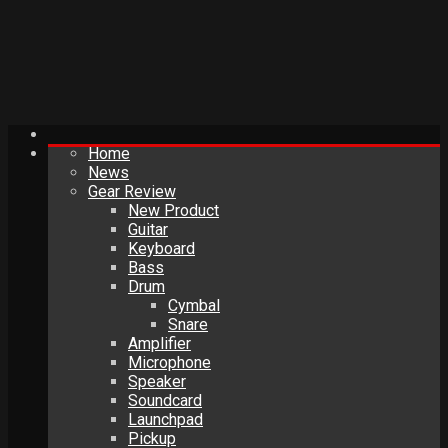
Home
News
Gear Review
New Product
Guitar
Keyboard
Bass
Drum
Cymbal
Snare
Amplifier
Microphone
Speaker
Soundcard
Launchpad
Pickup