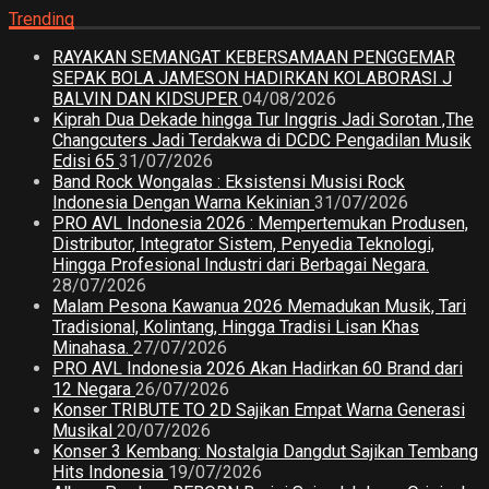
Trending
RAYAKAN SEMANGAT KEBERSAMAAN PENGGEMAR
SEPAK BOLA JAMESON HADIRKAN KOLABORASI J
BALVIN DAN KIDSUPER
04/08/2026
Kiprah Dua Dekade hingga Tur Inggris Jadi Sorotan ,The
Changcuters Jadi Terdakwa di DCDC Pengadilan Musik
Edisi 65
31/07/2026
Band Rock Wongalas : Eksistensi Musisi Rock
Indonesia Dengan Warna Kekinian
31/07/2026
PRO AVL Indonesia 2026 : Mempertemukan Produsen,
Distributor, Integrator Sistem, Penyedia Teknologi,
Hingga Profesional Industri dari Berbagai Negara.
28/07/2026
Malam Pesona Kawanua 2026 Memadukan Musik, Tari
Tradisional, Kolintang, Hingga Tradisi Lisan Khas
Minahasa.
27/07/2026
PRO AVL Indonesia 2026 Akan Hadirkan 60 Brand dari
12 Negara
26/07/2026
Konser TRIBUTE TO 2D Sajikan Empat Warna Generasi
Musikal
20/07/2026
Konser 3 Kembang: Nostalgia Dangdut Sajikan Tembang
Hits Indonesia
19/07/2026