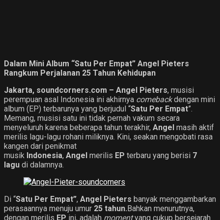
Dalam Mini Album “Satu Per Empat”
Angel Pieters
Rangkum Perjalanan 25 Tahun Kehidupan
Jakarta, soundcorners.com –
Angel Pieters
, musisi
perempuan asal Indonesia ini akhirnya
comeback
dengan mini
album (EP) terbarunya yang berjudul “
Satu Per Empat
”.
Memang, musisi satu ini tidak pernah vakum secara
menyeluruh karena beberapa tahun terakhir,
Angel
masih aktif
merilis lagu-lagu rohani miliknya. Kini, seakan mengobati rasa
kangen dari penikmat
musik
Indonesia
,
Angel
merilis
EP
terbaru yang berisi
7
lagu
di dalamnya.
Di “
Satu Per Empat”
,
Angel Pieters
banyak menggambarkan
perasaannya menuju umur
25 tahun.
Bahkan menurutnya,
dengan merilis
EP
ini, adalah
moment
yang cukup bersejarah