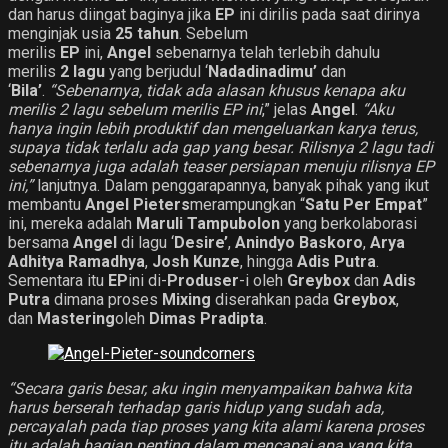
dan harus diingat baginya jika
EP
ini dirilis pada saat dirinya
menginjak usia
25 tahun
. Sebelum
merilis
EP
ini,
Angel
sebenarnya telah terlebih dahulu
merilis
2 lagu
yang berjudul ‘
Nadadinadimu’
dan
‘
Bila’
.
“Sebenarnya, tidak ada alasan khusus kenapa aku
merilis 2 lagu sebelum merilis EP ini
,” jelas
Angel
.
“Aku
hanya ingin lebih produktif dan mengeluarkan karya terus,
supaya tidak terlalu ada gap yang besar. Rilisnya 2 lagu tadi
sebenarnya juga adalah teaser persiapan menuju rilisnya EP
ini,”
lanjutnya. Dalam penggarapannya, banyak pihak yang ikut
membantu
Angel Pieters
merampungkan “
Satu Per Empat
”
ini, mereka adalah
Maruli Tampubolon
yang berkolaborasi
bersama
Angel
di lagu ‘
Desire’
,
Anindyo Baskoro
,
Arya
Adhitya Ramadhya
,
Josh Kunze
, hingga
Adis Putra
.
Sementara itu
EP
ini di-
Produser
-i oleh
Greybox
dan
Adis
Putra
dimana proses
Mixing
diserahkan pada
Greybox
,
dan
Mastering
oleh
Dimas Pradipta
.
“Secara garis besar, aku ingin menyampaikan bahwa kita
harus berserah terhadap garis hidup yang sudah ada,
percayalah pada tiap proses yang kita alami karena proses
itu adalah bagian penting dalam mencapai apa yang kita