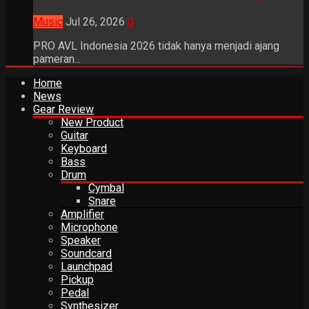
Music
Jul 26, 2026
0
PRO AVL Indonesia 2026 tidak hanya menjadi ajang
pameran...
Home
News
Gear Review
New Product
Guitar
Keyboard
Bass
Drum
Cymbal
Snare
Amplifier
Microphone
Speaker
Soundcard
Launchpad
Pickup
Pedal
Synthesizer