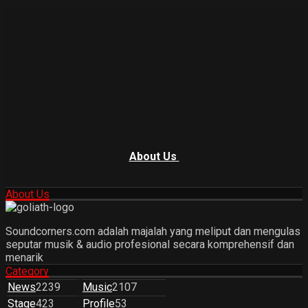
About Us
About Us
Soundcorners.com adalah majalah yang meliput dan mengulas
seputar musik & audio profesional secara komprehensif dan
menarik
Category
News
2239
Music
2107
Stage
423
Profile
53