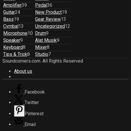
Amplifier
39
Pedal
36
Guitar
24
New Product
19
Bass
19
Gear Review
13
Cymbal
13
Uncategorized
12
Microphone
10
Drum
9
Speaker
9
Alat Musik
9
Keyboard
8
Mixer
8
Tips & Trick
8
Studio
7
Soundcorners.com. All Rights Reserved
About us
Facebook
Twitter
Pinterest
Email