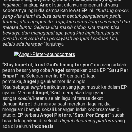
inginkan,”
ungkap
Angel
saat ditanya mengenai hal yang
sebenarnya ingin dia sampaikan lewat
EP
ini
. “Kadang proses
yang kita alami itu bisa dalam bentuk pengalaman pahit,
trauma, atau apapun itu. Tapi, kita harus tetap semangat dan
merasa buntu. Selama kita masih hidup, kita masih bisa
berkarya dan menggapai apa yang kita inginkan, jangan
pernah menyerah dan percayalah apapun keadaan kita,
selalu ada harapan,”
lanjutnya.
“
Stay hopeful, trust God’s timing for you”
memang adalah
pesan besar yang coba
Angel
sampaikan pada
EP “Satu Per
Empat”
ini. Selepas merilis
EP
dengan 2 lagu
pembuka,
Angel
juga akan merilis single
‘
Kau’
sebagai
single
berikutnya yang juga masuk ke dalam
EP
-
nya ini. Menurut
Angel
, ‘
Kau
’ merupakan lagu yang
sangat
special
karena selain lagu ini terasa dekat
dengan
Angel
, dia merasa saat merekam lagu ini, dia
mengalami banyak sekali kenangan indah kebersamaan di
studio.
EP
terbaru
Angel Pieters
, “
Satu Per Empat
” sudah
bisa didengarkan di seluruh
digital streaming platform
yang
ada di seluruh
Indonesia
.