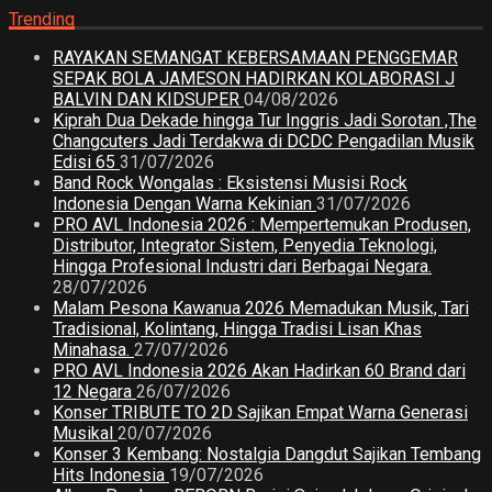
Trending
RAYAKAN SEMANGAT KEBERSAMAAN PENGGEMAR
SEPAK BOLA JAMESON HADIRKAN KOLABORASI J
BALVIN DAN KIDSUPER
04/08/2026
Kiprah Dua Dekade hingga Tur Inggris Jadi Sorotan ,The
Changcuters Jadi Terdakwa di DCDC Pengadilan Musik
Edisi 65
31/07/2026
Band Rock Wongalas : Eksistensi Musisi Rock
Indonesia Dengan Warna Kekinian
31/07/2026
PRO AVL Indonesia 2026 : Mempertemukan Produsen,
Distributor, Integrator Sistem, Penyedia Teknologi,
Hingga Profesional Industri dari Berbagai Negara.
28/07/2026
Malam Pesona Kawanua 2026 Memadukan Musik, Tari
Tradisional, Kolintang, Hingga Tradisi Lisan Khas
Minahasa.
27/07/2026
PRO AVL Indonesia 2026 Akan Hadirkan 60 Brand dari
12 Negara
26/07/2026
Konser TRIBUTE TO 2D Sajikan Empat Warna Generasi
Musikal
20/07/2026
Konser 3 Kembang: Nostalgia Dangdut Sajikan Tembang
Hits Indonesia
19/07/2026