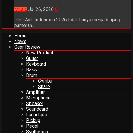
Music
Jul 26, 2026
0
PRO AVL Indonesia 2026 tidak hanya menjadi ajang
pameran...
Home
News
Gear Review
New Product
Guitar
Keyboard
Bass
Drum
Cymbal
Snare
Amplifier
Microphone
Speaker
Soundcard
Launchpad
Pickup
Pedal
Synthesizer