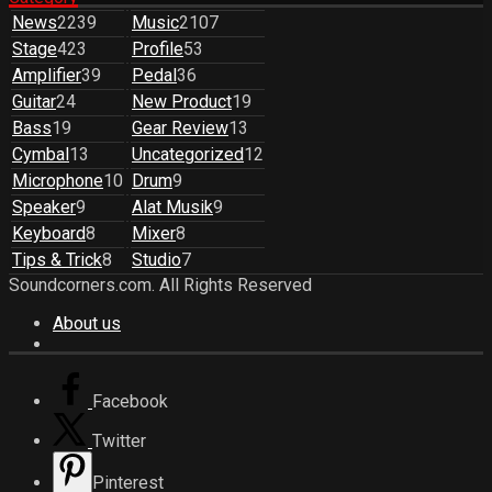
News
2239
Music
2107
Stage
423
Profile
53
Amplifier
39
Pedal
36
Guitar
24
New Product
19
Bass
19
Gear Review
13
Cymbal
13
Uncategorized
12
Microphone
10
Drum
9
Speaker
9
Alat Musik
9
Keyboard
8
Mixer
8
Tips & Trick
8
Studio
7
Soundcorners.com. All Rights Reserved
About us
Facebook
Twitter
Pinterest