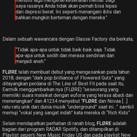
menulis lagu mengenai kesehatan mental. Bagi
saya rasanya Anda tidak akan pernah bisa lepas
dari depresi berat. Ini seperti menangani iblis dan
bahkan mungkin berteman dengan mereka.”
Dalam sebuah wawancara dengan Glasse Factory dia berkata,
“Tidak apa-apa untuk tidak baik-baik saja. Tidak
apa-apa untuk sedih dan merasa sendirian dan
menjadi aneh.”
FLØRE
telah membuat debut yang mengesankan pada tahun
2018, dengan “dark pop brilliance of Flowered Guts” yang
ditayangkan perdana di The Line of Best Fit pada saat itu,
Earmilk menggambarkan nya (FLØRE) “seseorang yang
memiliki suara malaikat dengan euforia yang terasa abadi dan
menenangkan” dan A1234 menyebut “
FLØRE
dan Novaa […]
ratu-ratu unik dari dunia musik “underground” saat ini…” sambil
memuji “vokal yang sangat indah” kata mereka di “Rich Kids”.
Selain mendapatkan perhatian di ranah blog,
FLØRE
adalah
bagian dari program RADAR Spotify, dan ditampilkan di
Playlist seperti New Music Friday US dan pada playlist New