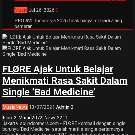
Music
Jul 26, 2026
0
PRO AVL Indonesia 2026 tidak hanya menjadi ajang
pameran...
FLØRE Ajak Untuk Belajar
Menikmati Rasa Sakit Dalam
Single ‘Bad Medicine’
Music
News
13/07/2021
Admin
0
Flore
2
Music
2072
News
2211
Jakarta, soundcorners.com - FLØRE kembali dengan single
barunya 'Bad Medicine' setelah merilis single pertamanya
'Dead Boys' pada Januari 2021 serta debut suksesnya pada