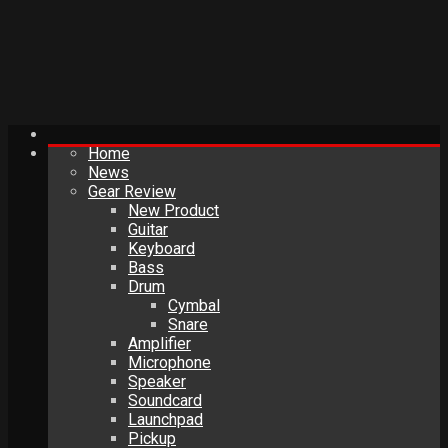
Home
News
Gear Review
New Product
Guitar
Keyboard
Bass
Drum
Cymbal
Snare
Amplifier
Microphone
Speaker
Soundcard
Launchpad
Pickup