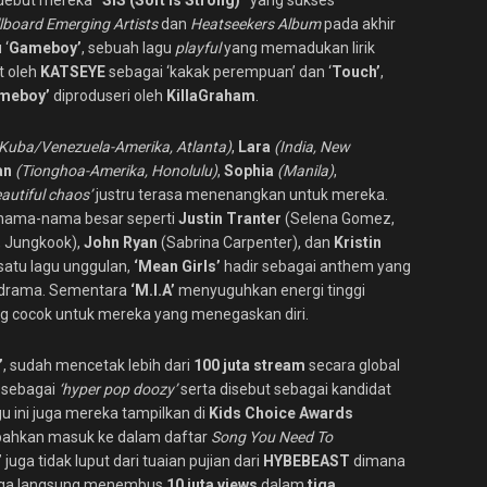
debut mereka
“SIS (Soft Is Strong)”
yang sukses
llboard Emerging Artists
dan
Heatseekers Album
pada akhir
 ‘
Gameboy’
, sebuah lagu
playful
yang memadukan lirik
t oleh
KATSEYE
sebagai ‘kakak perempuan’ dan ‘
Touch’
,
meboy’
diproduseri oleh
KillaGraham
.
Kuba/Venezuela-Amerika, Atlanta)
,
Lara
(India, New
an
(Tionghoa-Amerika, Honolulu)
,
Sophia
(Manila)
,
eautiful chaos’
justru terasa menenangkan untuk mereka.
a nama-nama besar seperti
Justin Tranter
(Selena Gomez,
, Jungkook),
John Ryan
(Sabrina Carpenter), dan
Kristin
 satu lagu unggulan,
‘Mean Girls’
hadir sebagai anthem yang
 drama. Sementara
‘M.I.A’
menyuguhkan energi tinggi
g cocok untuk mereka yang menegaskan diri.
’
, sudah mencetak lebih dari
100 juta stream
secara global
R
sebagai
‘hyper pop doozy’
serta disebut sebagai kandidat
gu ini juga mereka tampilkan di
Kids Choice Awards
ahkan masuk ke dalam daftar
Song You Need To
’
juga tidak luput dari tuaian pujian dari
HYBEBEAST
dimana
ga langsung menembus
10 juta views
dalam
tiga