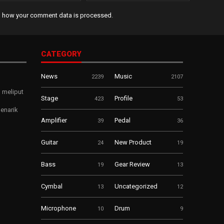
n how your comment data is processed
.
CATEGORY
News
Music
2239
2107
 meliput
Stage
Profile
423
53
enarik
Amplifier
Pedal
39
36
Guitar
New Product
24
19
Bass
Gear Review
19
13
Cymbal
Uncategorized
13
12
Microphone
Drum
10
9