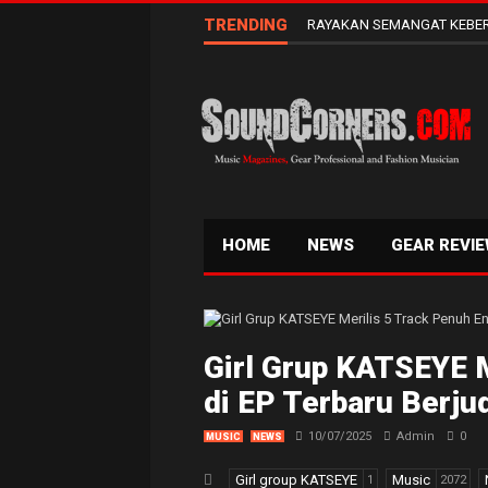
TRENDING
RAYAKAN SEMANGAT KEBER
HOME
NEWS
GEAR REVI
Girl Grup KATSEYE M
di EP Terbaru Berj
10/07/2025
Admin
0
MUSIC
NEWS
Girl group KATSEYE
Music
1
2072