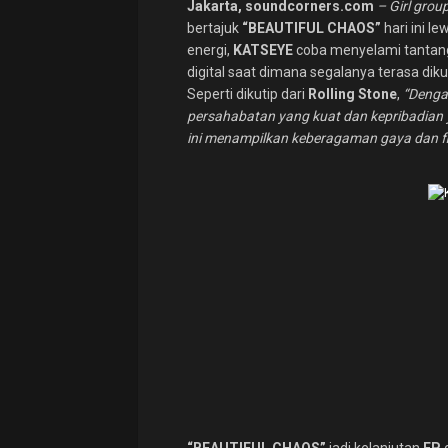
Jakarta, soundcorners.com
– Girl grou
bertajuk
“BEAUTIFUL CHAOS”
hari ini le
energi,
KATSEYE
coba menyelami tantang
digital saat dimana segalanya terasa dik
Seperti dikutip dari
Rolling Stone
,
“Denga
persahabatan yang kuat dan kepribadian 
ini menampilkan keberagaman gaya dan flek