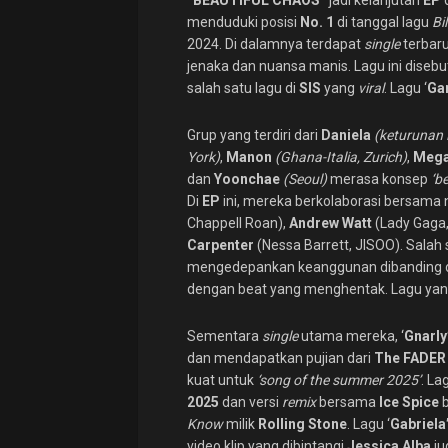
“BEAUTIFUL CHAOS”
jadi kelanjutan
EP
menduduki posisi
No. 1
di tanggal lagu
Bi
2024. Di dalamnya terdapat
single
terbaru
jenaka dan nuansa manis. Lagu ini disebu
salah satu lagu di
SIS
yang
viral
. Lagu ‘
Ga
Grup yang terdiri dari
Daniela
(keturunan 
York)
,
Manon
(Ghana-Italia, Zurich)
,
Meg
dan
Yoonchae
(Seoul)
merasa konsep
‘b
Di
EP
ini, mereka berkolaborasi bersam
Chappell Roan),
Andrew Watt
(Lady Gaga
Carpenter
(Nessa Barrett, JISOO). Salah
mengedepankan keanggunan dibanding
dengan beat yang menghentak. Lagu yan
Sementara
single
utama mereka, ‘
Gnarly
dan mendapatkan pujian dari
The FADE
kuat untuk
‘song of the summer 2025’
. La
2025
dan versi
remix
bersama
Ice Spice
b
Know
milik
Rolling Stone
. Lagu ‘
Gabriela
video klip yang dibintangi
Jessica Alba
ju