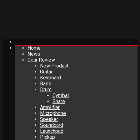
Home
News
Gear Review
New Product
Guitar
Keyboard
Bass
Drum
Cymbal
Snare
Amplifier
Microphone
Speaker
Soundcard
Launchpad
Pickup