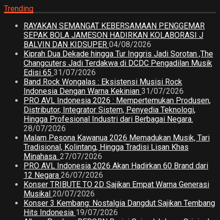
Trending
RAYAKAN SEMANGAT KEBERSAMAAN PENGGEMAR
SEPAK BOLA JAMESON HADIRKAN KOLABORASI J
BALVIN DAN KIDSUPER
04/08/2026
Kiprah Dua Dekade hingga Tur Inggris Jadi Sorotan ,The
Changcuters Jadi Terdakwa di DCDC Pengadilan Musik
Edisi 65
31/07/2026
Band Rock Wongalas : Eksistensi Musisi Rock
Indonesia Dengan Warna Kekinian
31/07/2026
PRO AVL Indonesia 2026 : Mempertemukan Produsen,
Distributor, Integrator Sistem, Penyedia Teknologi,
Hingga Profesional Industri dari Berbagai Negara.
28/07/2026
Malam Pesona Kawanua 2026 Memadukan Musik, Tari
Tradisional, Kolintang, Hingga Tradisi Lisan Khas
Minahasa.
27/07/2026
PRO AVL Indonesia 2026 Akan Hadirkan 60 Brand dari
12 Negara
26/07/2026
Konser TRIBUTE TO 2D Sajikan Empat Warna Generasi
Musikal
20/07/2026
Konser 3 Kembang: Nostalgia Dangdut Sajikan Tembang
Hits Indonesia
19/07/2026