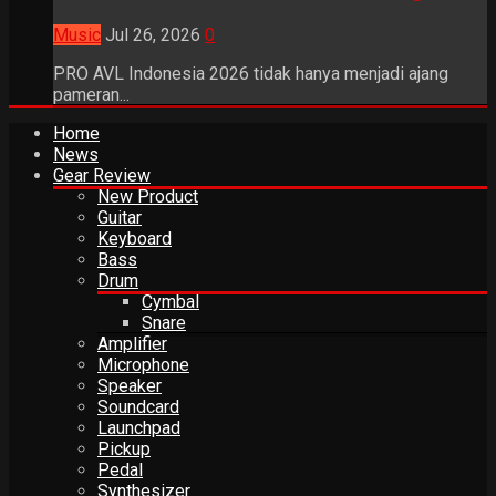
Music
Jul 26, 2026
0
PRO AVL Indonesia 2026 tidak hanya menjadi ajang
pameran...
Home
News
Gear Review
New Product
Guitar
Keyboard
Bass
Drum
Cymbal
Snare
Amplifier
Microphone
Speaker
Soundcard
Launchpad
Pickup
Pedal
Synthesizer