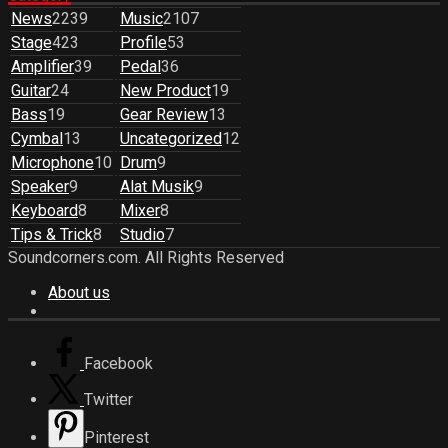
News
2239
Music
2107
Stage
423
Profile
53
Amplifier
39
Pedal
36
Guitar
24
New Product
19
Bass
19
Gear Review
13
Cymbal
13
Uncategorized
12
Microphone
10
Drum
9
Speaker
9
Alat Musik
9
Keyboard
8
Mixer
8
Tips & Trick
8
Studio
7
Soundcorners.com. All Rights Reserved
About us
Facebook
Twitter
Pinterest