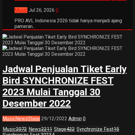
Music
Jul 26, 2026
0
PRO AVL Indonesia 2026 tidak hanya menjadi ajang
pameran...
Jadwal Penjualan Tiket Early
Bird SYNCHRONIZE FEST
2023 Mulai Tanggal 30
Desember 2022
Music
News
Stage
29/12/2022
Admin
0
Music
2072
News
2211
Stage
422
Synchronize Fest
15
Synchronize Fest 2023
4