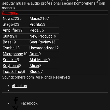
seputar musik & audio profesional secara komprehensif dan
menarik
Category
News
2239
Music
2107
Stage
423
Profile
53
Amplifier
39
Pedal
36
Guitar
24
New Product
19
Bass
19
Gear Review
13
Cymbal
13
Uncategorized
12
Microphone
10
Drum
9
Speaker
9
Alat Musik
9
Keyboard
8
Mixer
8
Tips & Trick
8
Studio
7
Soundcorners.com. All Rights Reserved
About us
Facebook