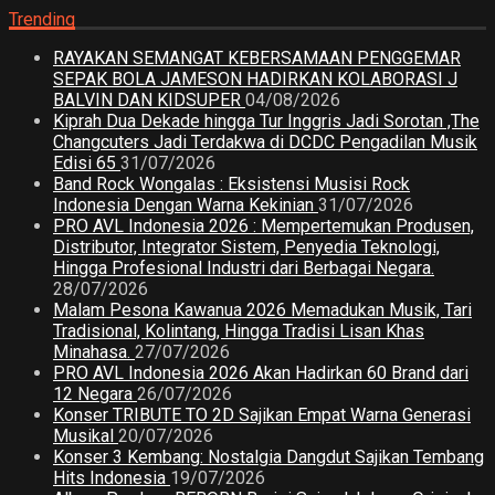
Trending
RAYAKAN SEMANGAT KEBERSAMAAN PENGGEMAR
SEPAK BOLA JAMESON HADIRKAN KOLABORASI J
BALVIN DAN KIDSUPER
04/08/2026
Kiprah Dua Dekade hingga Tur Inggris Jadi Sorotan ,The
Changcuters Jadi Terdakwa di DCDC Pengadilan Musik
Edisi 65
31/07/2026
Band Rock Wongalas : Eksistensi Musisi Rock
Indonesia Dengan Warna Kekinian
31/07/2026
PRO AVL Indonesia 2026 : Mempertemukan Produsen,
Distributor, Integrator Sistem, Penyedia Teknologi,
Hingga Profesional Industri dari Berbagai Negara.
28/07/2026
Malam Pesona Kawanua 2026 Memadukan Musik, Tari
Tradisional, Kolintang, Hingga Tradisi Lisan Khas
Minahasa.
27/07/2026
PRO AVL Indonesia 2026 Akan Hadirkan 60 Brand dari
12 Negara
26/07/2026
Konser TRIBUTE TO 2D Sajikan Empat Warna Generasi
Musikal
20/07/2026
Konser 3 Kembang: Nostalgia Dangdut Sajikan Tembang
Hits Indonesia
19/07/2026