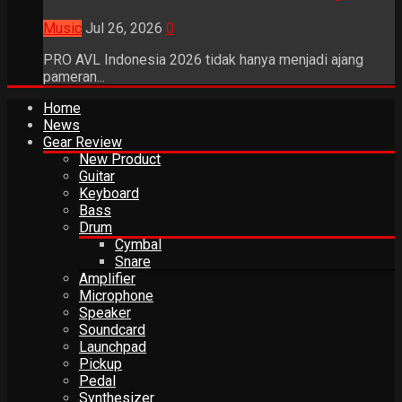
Music
Jul 26, 2026
0
PRO AVL Indonesia 2026 tidak hanya menjadi ajang
pameran...
Home
News
Gear Review
New Product
Guitar
Keyboard
Bass
Drum
Cymbal
Snare
Amplifier
Microphone
Speaker
Soundcard
Launchpad
Pickup
Pedal
Synthesizer