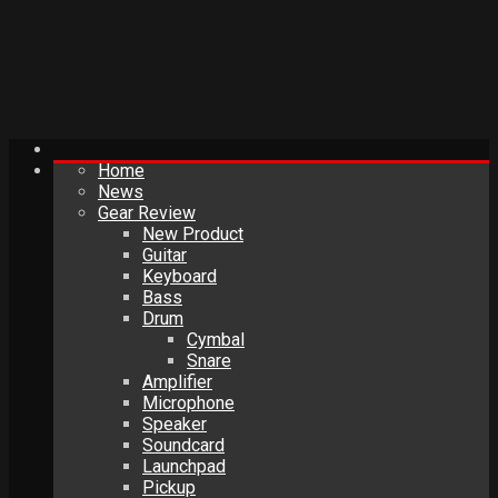
Home
News
Gear Review
New Product
Guitar
Keyboard
Bass
Drum
Cymbal
Snare
Amplifier
Microphone
Speaker
Soundcard
Launchpad
Pickup