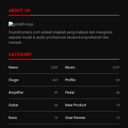
ABOUT US
Soundcorners.com adalah majalah yang meliput dan mengulas
seputar musik & audio profesional secara komprehensif dan
menarik
CATEGORY
News
Music
2239
2107
Stage
Profile
423
53
Amplifier
Pedal
39
36
Guitar
New Product
24
19
Bass
Gear Review
19
13