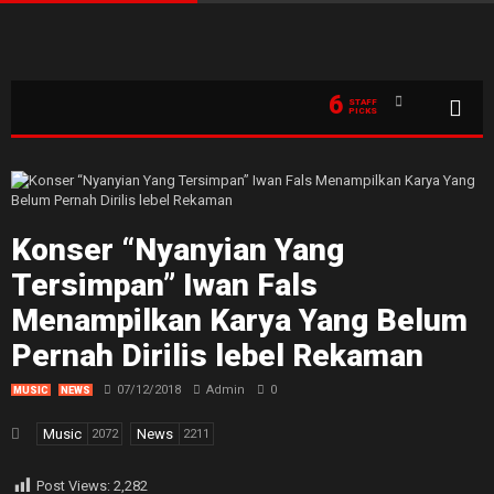
6
STAFF
PICKS
Konser “Nyanyian Yang
Tersimpan” Iwan Fals
Menampilkan Karya Yang Belum
Pernah Dirilis lebel Rekaman
07/12/2018
Admin
0
MUSIC
NEWS
Music
News
2072
2211
Post Views:
2,282