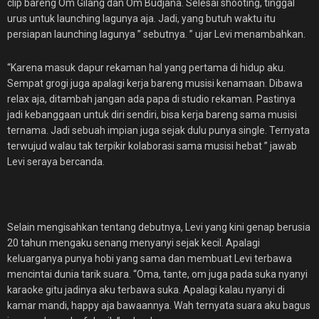
clip bareng Om Gilang dan Om Budjana. Selesai shooting, tinggal
urus untuk launching lagunya aja. Jadi, yang butuh waktu itu
persiapan launching lagunya ” sebutnya. ” ujar Levi menambahkan.
“Karena masuk dapur rekaman hal yang pertama di hidup aku.
Sempat grogi juga apalagi kerja bareng musisi kenamaan. Dibawa
relax aja, ditambah jangan ada papa di studio rekaman. Pastinya
jadi kebanggaan untuk diri sendiri, bisa kerja bareng sama musisi
ternama. Jadi sebuah impian juga sejak dulu punya single. Ternyata
terwujud walau tak terpikir kolaborasi sama musisi hebat ” jawab
Levi seraya bercanda.
Selain mengisahkan tentang debutnya, Levi yang kini genap berusia
20 tahun mengaku senang menyanyi sejak kecil. Apalagi
keluarganya punya hobi yang sama dan membuat Levi terbawa
mencintai dunia tarik suara. “Oma, tante, om juga pada suka nyanyi
karaoke gitu jadinya aku terbawa suka. Apalagi kalau nyanyi di
kamar mandi, happy aja bawaannya. Wah ternyata suara aku bagus