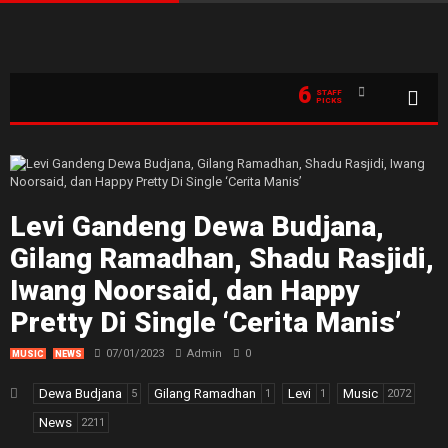
6
STAFF
PICKS
Levi Gandeng Dewa Budjana,
Gilang Ramadhan, Shadu Rasjidi,
Iwang Noorsaid, dan Happy
Pretty Di Single ‘Cerita Manis’
07/01/2023
Admin
0
MUSIC
NEWS
Dewa Budjana
Gilang Ramadhan
Levi
Music
5
1
1
2072
News
2211