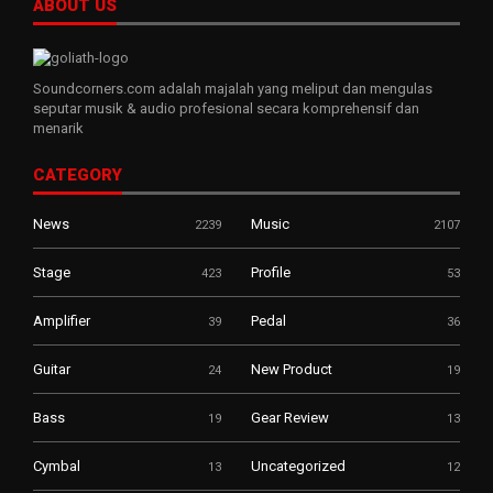
ABOUT US
Soundcorners.com adalah majalah yang meliput dan mengulas
seputar musik & audio profesional secara komprehensif dan
menarik
CATEGORY
News
Music
2239
2107
Stage
Profile
423
53
Amplifier
Pedal
39
36
Guitar
New Product
24
19
Bass
Gear Review
19
13
Cymbal
Uncategorized
13
12