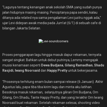
“Lagunya tentang kenangan anak sekolah SMA yang sudah punya
jalan hidupnya masing-masing. Penciptanya papa sendiri, kalau
ditanya ada related nya sama pengalaman Levi justru nggak ada,”
ujar Levi didepan awak media pada Jum’at (6/1) di sebuah cafe di
bilangan Jakarta Selatan.
Proses penggarapan lagu hingga masuk dapur rekaman, ternyata
sangat singkat. Bahkan untuk debut putrinya, Lemmy mengajak
musisi kenamaan seperti
Dewa Budjana
,
Gilang Ramadhan
,
Shadu
Rasjidi
,
Iwang Noorsaid
dan
Happy Pretty
untuk bekerjasama.
“Prosesnya terhitung enam bulan sampai release (6 Januari). Akhir
Agustus lalu, papa tiba tiba kirim lagu dan minta aku latihan.
Besoknya masuk rekaman, selanjutnya giliran Om Budjana, Om
Gilang, Om Shadu, Tante Happy Pretty, dan yang terakhir Om Iwang
Noorsaid buat rekaman. Setelah rekaman selesai, shooting video