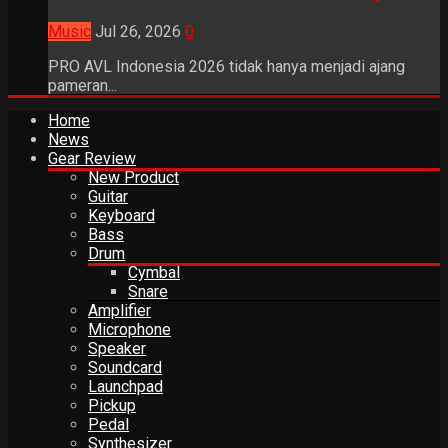
Music
Jul 26, 2026
0
PRO AVL Indonesia 2026 tidak hanya menjadi ajang
pameran...
Home
News
Gear Review
New Product
Guitar
Keyboard
Bass
Drum
Cymbal
Snare
Amplifier
Microphone
Speaker
Soundcard
Launchpad
Pickup
Pedal
Synthesizer