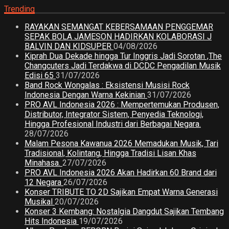
Trending
RAYAKAN SEMANGAT KEBERSAMAAN PENGGEMAR
SEPAK BOLA JAMESON HADIRKAN KOLABORASI J
BALVIN DAN KIDSUPER
04/08/2026
Kiprah Dua Dekade hingga Tur Inggris Jadi Sorotan ,The
Changcuters Jadi Terdakwa di DCDC Pengadilan Musik
Edisi 65
31/07/2026
Band Rock Wongalas : Eksistensi Musisi Rock
Indonesia Dengan Warna Kekinian
31/07/2026
PRO AVL Indonesia 2026 : Mempertemukan Produsen,
Distributor, Integrator Sistem, Penyedia Teknologi,
Hingga Profesional Industri dari Berbagai Negara.
28/07/2026
Malam Pesona Kawanua 2026 Memadukan Musik, Tari
Tradisional, Kolintang, Hingga Tradisi Lisan Khas
Minahasa.
27/07/2026
PRO AVL Indonesia 2026 Akan Hadirkan 60 Brand dari
12 Negara
26/07/2026
Konser TRIBUTE TO 2D Sajikan Empat Warna Generasi
Musikal
20/07/2026
Konser 3 Kembang: Nostalgia Dangdut Sajikan Tembang
Hits Indonesia
19/07/2026