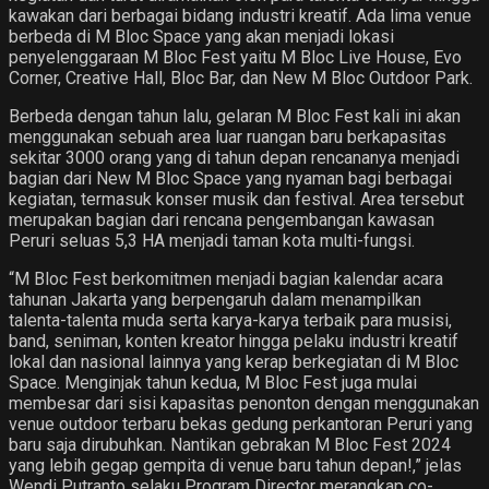
kawakan dari berbagai bidang industri kreatif. Ada lima venue
berbeda di M Bloc Space yang akan menjadi lokasi
penyelenggaraan M Bloc Fest yaitu M Bloc Live House, Evo
Corner, Creative Hall, Bloc Bar, dan New M Bloc Outdoor Park.
Berbeda dengan tahun lalu, gelaran M Bloc Fest kali ini akan
menggunakan sebuah area luar ruangan baru berkapasitas
sekitar 3000 orang yang di tahun depan rencananya menjadi
bagian dari New M Bloc Space yang nyaman bagi berbagai
kegiatan, termasuk konser musik dan festival. Area tersebut
merupakan bagian dari rencana pengembangan kawasan
Peruri seluas 5,3 HA menjadi taman kota multi-fungsi.
“M Bloc Fest berkomitmen menjadi bagian kalendar acara
tahunan Jakarta yang berpengaruh dalam menampilkan
talenta-talenta muda serta karya-karya terbaik para musisi,
band, seniman, konten kreator hingga pelaku industri kreatif
lokal dan nasional lainnya yang kerap berkegiatan di M Bloc
Space. Menginjak tahun kedua, M Bloc Fest juga mulai
membesar dari sisi kapasitas penonton dengan menggunakan
venue outdoor terbaru bekas gedung perkantoran Peruri yang
baru saja dirubuhkan. Nantikan gebrakan M Bloc Fest 2024
yang lebih gegap gempita di venue baru tahun depan!,” jelas
Wendi Putranto selaku Program Director merangkap co-