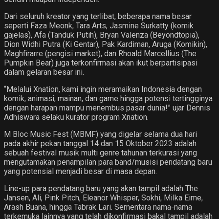
Dari seluruh kreator yang terlibat, beberapa nama besar
seperti Faza Meonk, Tara Arts, Jasmine Surkatty (komik
gajelas), Afa (Tanduk Putih), Bryan Valenza (Beyondtopia),
Dion Widhi Putra (Ki Gentar), Pak Kardiman, Aruga (Komikin),
Maghfirarre (pengisi market), dan Rhoald Marcellius (The
Pumpkin Bear) juga terkonfirmasi akan ikut berpartisipasi
dalam gelaran besar ini.
“Melalui Xnation, kami ingin meramaikan Indonesia dengan
komik, animasi, mainan, dan game hingga potensi tertingginya
dengan harapan mampu menembus pasar dunia!” ujar Dennis
Adhiswara selaku kurator program Xnation.
M Bloc Music Fest (MBMF) yang digelar selama dua hari
pada akhir pekan tanggal 14 dan 15 Oktober 2023 adalah
sebuah festival musik multi genre tahunan terkurasi yang
mengutamakan penampilan para band/musisi pendatang baru
yang potensial menjadi besar di masa depan.
Line-up para pendatang baru yang akan tampil adalah The
Jansen, Ali, Pink Pitch, Eleanor Whisper, Sokhi, Milka Eime,
Arash Buana, hingga Tabrak Lari. Sementara nama-nama
terkemuka lainnya yang telah dikonfirmasi bakal tampil adalah