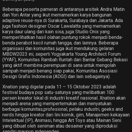
Beberapa peserta pameran di antaranya arsitek Andra Matin
dan Yori Antar yang ikut memamerkan karya bangunan
adaptive reuse-nya di Surakarta, Surabaya dan Jakarta. Ada
juga fashion designer Oscar Lawalatta yang memamerkan
karya daur ulang dari kain sisa, juga Studio Onix yang
memperlihatkan hasil olahan puntung rokok menjadi benda-
benda perabot kecil rumah tangga, dan lainnya. Beberapa
organisasi dan komunitas juga ikut mendukung gelaran
MBDW2023 ini, seperti Yogyakarta Young Architect Forum
(YYAF), Komunitas Rambah Runtah dari Bantar Gebang Bekasi
yang aktif membina perempuan di sana untuk mengolah
sampah menjadi benang siap pakai, Komunitas Asosiasi
Design Grafis Indonesia (ADGI) dan lain sebagainya).
Xnation yang digelar pada 11 – 15 Oktober 2023 adalah
festival budaya pop satu-satunya yang melibatkan 100
persen kreator lokal di industri kreatif nasional. Xnation akan
menjadi arena yang mempertemukan dan menyatukan
berbagai komunitas,profesional, pelaku industri, geeks and
nerds hingga kreator dari lini komik, gim, Manajemen kekayaan
Intelektual (IP), Animasi, hingga Art Toys atau Mainan Seni
yang dibuat oleh seniman atau desainer yang diproduksi
sendiri maupun independen.