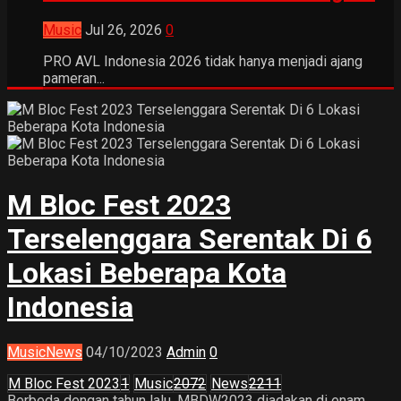
Music
Jul 26, 2026
0
PRO AVL Indonesia 2026 tidak hanya menjadi ajang
pameran...
M Bloc Fest 2023
Terselenggara Serentak Di 6
Lokasi Beberapa Kota
Indonesia
Music
News
04/10/2023
Admin
0
M Bloc Fest 2023
1
Music
2072
News
2211
Berbeda dengan tahun lalu, MBDW2023 diadakan di enam