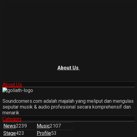
About Us
About Us
Soundcorners.com adalah majalah yang meliput dan mengulas
seputar musik & audio profesional secara komprehensif dan
menarik
Category
News
2239
Music
2107
Stage
423
Profile
53