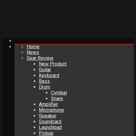
Home
News
Gear Review
New Product
Guitar
Keyboard
Bass
Drum
Cymbal
Snare
Amplifier
Microphone
Speaker
Soundcard
Launchpad
Pickup