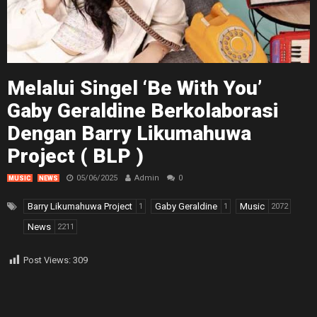
Melalui Singel ‘Be With You’
Gaby Geraldine Berkolaborasi
Dengan Barry Likumahuwa
Project ( BLP )
05/06/2025
Admin
0
MUSIC
NEWS
Barry Likumahuwa Project
Gaby Geraldine
Music
1
1
2072
News
2211
Post Views:
309