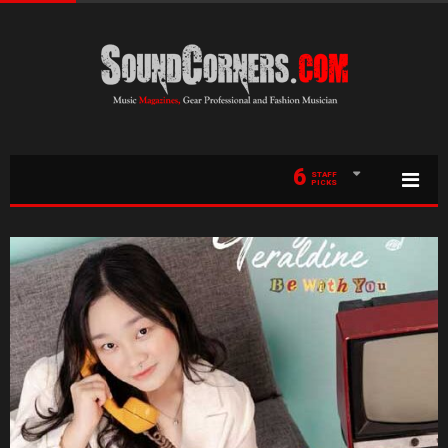
6
STAFF
PICKS