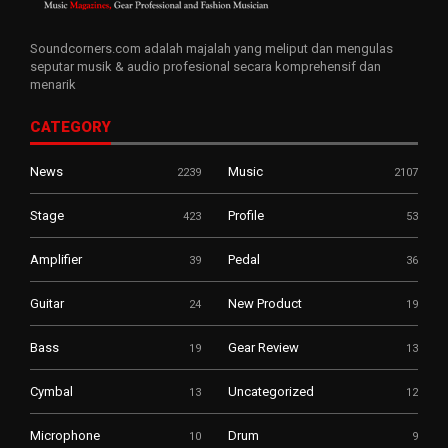
Soundcorners.com adalah majalah yang meliput dan mengulas
seputar musik & audio profesional secara komprehensif dan
menarik
CATEGORY
News
Music
2239
2107
Stage
Profile
423
53
Amplifier
Pedal
39
36
Guitar
New Product
24
19
Bass
Gear Review
19
13
Cymbal
Uncategorized
13
12
Microphone
Drum
10
9