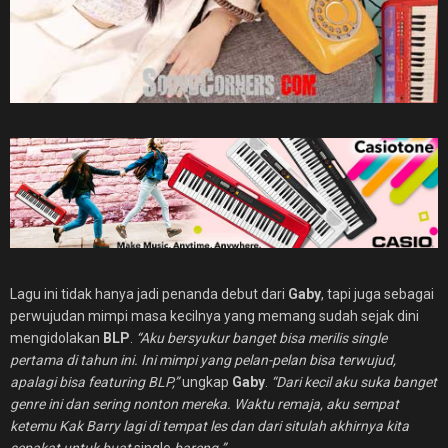
Lagu ini tidak hanya jadi penanda debut dari
Gaby
, tapi juga sebagai
perwujudan mimpi masa kecilnya yang memang sudah sejak dini
mengidolakan
BLP
.
“Aku bersyukur banget bisa merilis single
pertama di tahun ini. Ini mimpi yang pelan-pelan bisa terwujud,
apalagi bisa featuring BLP,”
ungkap
Gaby
.
“Dari kecil aku suka banget
genre ini dan sering nonton mereka. Waktu remaja, aku sempat
ketemu Kak Barry lagi di tempat les dan dari situlah akhirnya kita
sepakat untuk buat
single
bareng.”