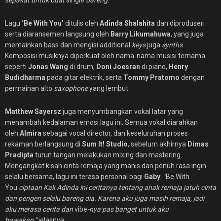
Lagu
‘Be With You’
ditulis oleh
Adinda Shalahita
dan diproduseri
serta diaransemen langsung oleh
Barry Likumahuwa
, yang juga
memainkan bass dan mengisi additional
keys
juga
synths
.
Komposisi musiknya diperkuat oleh nama-nama musisi ternama
seperti
Jonas Wang
di drum,
Doni Joesran
di piano,
Henry
Budidharma
pada gitar elektrik, serta
Tommy Pratomo
dengan
permainan alto
saxophone
yang lembut.
Matthew Sayersz
juga menyumbangkan vokal latar yang
menambah kedalaman emosi lagu ini. Semua vokal diarahkan
oleh
Almira
sebagai vocal director, dan keseluruhan proses
rekaman berlangsung di
Sum It! Studio
, sebelum akhirnya
Dimas
Pradipta
turun tangan melakukan mixing dan mastering.
Mengangkat kisah cinta remaja yang manis dan penuh rasa ingin
selalu bersama, lagu ini terasa personal bagi
Gaby
.
“
Be With
You
ciptaan Kak Adinda ini ceritanya tentang anak remaja jatuh cinta
dan pengen selalu bareng dia. Karena aku juga masih remaja, jadi
aku merasa cerita dan
vibe
-nya pas banget untuk aku
bawakan,”
jelasnya.