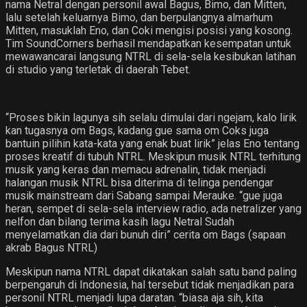
nama Netral dengan personil awal Bagus, Bimo, dan Mitten,
lalu setelah keluarnya Bimo, dan berpulangnya almarhum
Mitten, masuklah Eno, dan Coki mengisi posisi yang kosong.
Tim SoundCorners berhasil mendapatkan kesempatan untuk
mewawancarai langsung NTRL di sela-sela kesibukan latihan
di studio yang terletak di daerah Tebet.
“Proses bikin lagunya sih selalu dimulai dari ngejam, kalo lirik
kan tugasnya om Bags, kadang gue sama om Coks juga
bantuin pilihin kata-kata yang enak buat lirik” jelas Eno tentang
proses kreatif di tubuh NTRL. Meskipun musik NTRL terhitung
musik yang keras dan memacu adrenalin, tidak menjadi
halangan musik NTRL bisa diterima di telinga pendengar
musik mainstream dari Sabang sampai Merauke. “gue juga
heran, sempet di sela-sela interview radio, ada netralizer yang
nelfon dan bilang terima kasih lagu Netral Sudah
menyelamatkan dia dari bunuh diri” cerita om Bags (sapaan
akrab Bagus NTRL)
Meskipun nama NTRL dapat dikatakan salah satu band paling
berpengaruh di Indonesia, hal tersebut tidak menjadikan para
personil NTRL menjadi lupa daratan. “biasa aja sih, kita