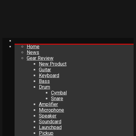
Home
News
Gear Review
New Product
Guitar
Keyboard
Bass
Drum
Cymbal
Snare
Amplifier
Microphone
Speaker
Soundcard
Launchpad
Pickup