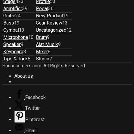
Stage
423
Profile
53
Amplifier
39
Pedal
36
Guitar
24
New Product
19
Bass
19
Gear Review
13
Cymbal
13
Uncategorized
12
Microphone
10
Drum
9
Speaker
9
Alat Musik
9
Keyboard
8
Mixer
8
Tips & Trick
8
Studio
7
Soundcorners.com. All Rights Reserved
About us
Facebook
Twitter
Pinterest
Email