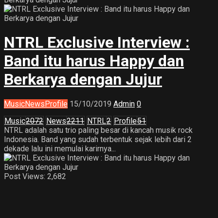
NTRL Exclusive Interview :
Band itu harus Happy dan
Berkarya dengan Jujur
Music
News
Profile
15/10/2019
Admin
0
Music
2072
News
2211
NTRL
2
Profile
51
NTRL adalah satu trio paling besar di kancah musik rock
Indonesia. Band yang sudah terbentuk sejak lebih dari 2
dekade lalu ini memulai karirnya...
Post Views:
2,682