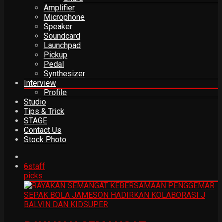
Amplifier
Microphone
Speaker
Soundcard
Launchpad
Pickup
Pedal
Synthesizer
Interview
Profile
Studio
Tips & Trick
STAGE
Contact Us
Stock Photo
6
staff
picks