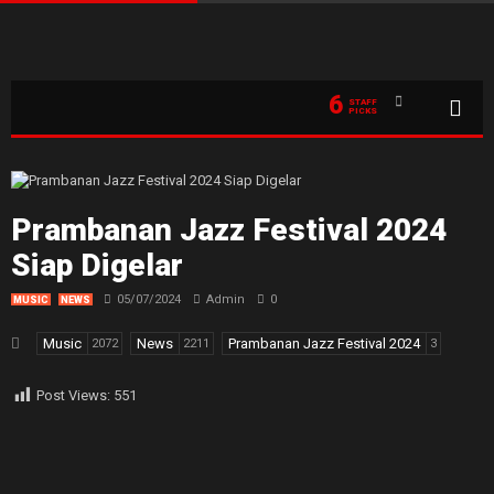
6
STAFF
PICKS
Prambanan Jazz Festival 2024
Siap Digelar
05/07/2024
Admin
0
MUSIC
NEWS
Music
News
Prambanan Jazz Festival 2024
2072
2211
3
Post Views:
551