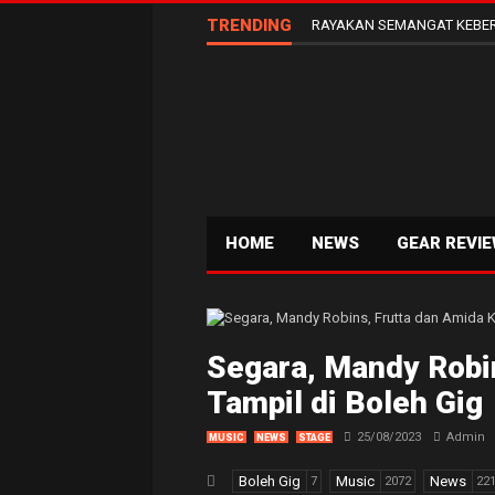
TRENDING
RAYAKAN SEMANGAT KEBER
HOME
NEWS
GEAR REVI
Segara, Mandy Robi
Tampil di Boleh Gig
25/08/2023
Admin
MUSIC
NEWS
STAGE
Boleh Gig
Music
News
7
2072
22