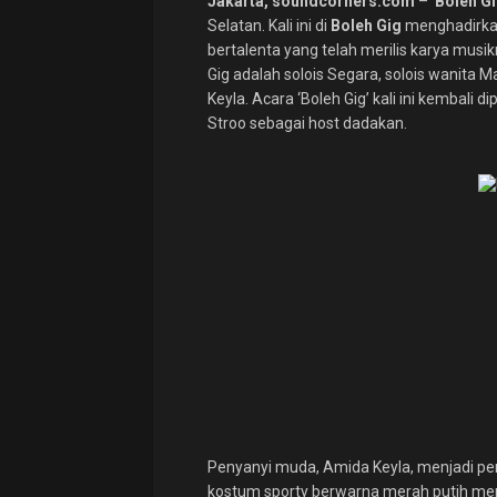
Jakarta, soundcorners.com
– ‘
Boleh Gi
Selatan. Kali ini di
Boleh Gig
menghadirkan
bertalenta yang telah merilis karya musik
Gig adalah solois Segara, solois wanita
Keyla. Acara ‘Boleh Gig’ kali ini kembali
Stroo sebagai host dadakan.
Penyanyi muda, Amida Keyla, menjadi pem
kostum sporty berwarna merah putih m