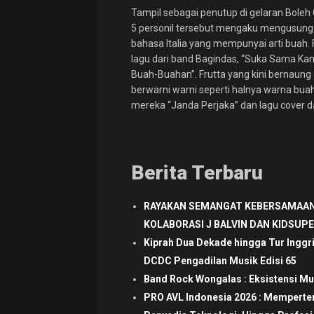
Tampil sebagai penutup di gelaran Boleh 
5 personil tersebut mengaku mengusung g
bahasa Italia yang mempunyai arti bua
lagu dari band Bagindas, “Suka Sama Kam
Buah-Buahan”. Frutta yang kini bernaung
berwarni warni seperti halnya warna bu
mereka “Janda Perjaka” dan lagu cover dar
Berita Terbaru
RAYAKAN SEMANGAT KEBERSAMAAN
KOLABORASI J BALVIN DAN KIDSUP
Kiprah Dua Dekade hingga Tur Inggr
DCDC Pengadilan Musik Edisi 65
Band Rock Wongalas : Eksistensi Mu
PRO AVL Indonesia 2026 : Mempertem