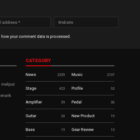
n how your comment data is processed
.
CATEGORY
News
Music
2239
2107
 meliput
Stage
Profile
423
53
enarik
Amplifier
Pedal
39
36
Guitar
New Product
24
19
Bass
Gear Review
19
13