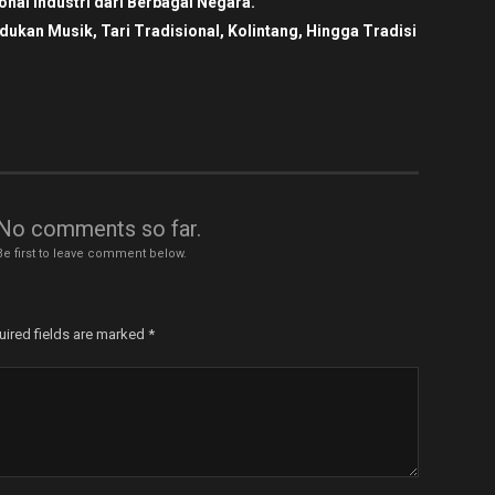
nal Industri dari Berbagai Negara.
an Musik, Tari Tradisional, Kolintang, Hingga Tradisi
No comments so far.
Be first to leave comment below.
uired fields are marked
*