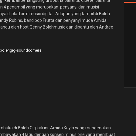
g’
kembali berlangsung di Bostha Jakarta, Cipete, Jakarta
 4 penampil yang merupakan penyanyi dan musisi
nya di platform music digital. Adapun yang tampil di Boleh
 Mandy Robins, band pop Frutta dan penyanyi muda Amida
 dipandu oleh host Qenny Bolehmusic dan dibantu oleh Andree
buka di Boleh Gig kali ini. Amida Keyla yang mengenakan
embawakan 4 lagu dengan konsep minus one yang membuat