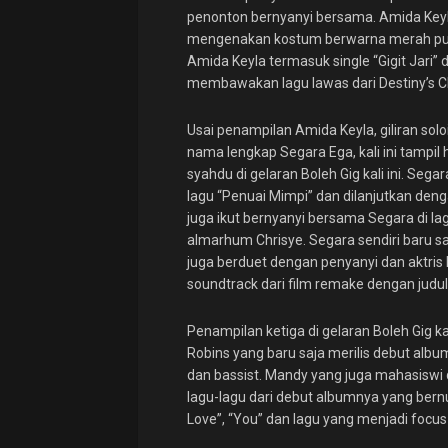
penonton bernyanyi bersama. Amida Keyla
mengenakan kostum berwarna merah puti
Amida Keyla termasuk single “Gigit Jari” d
membawakan lagu lawas dari Destiny’s Ch
Usai penampilan Amida Keyla, giliran sol
nama lengkap Segara Ega, kali ini tamp
syahdu di gelaran Boleh Gig kali ini. S
lagu “Penuai Mimpi” dan dilanjutkan den
juga ikut bernyanyi bersama Segara di la
almarhum Chrisye. Segara sendiri baru saj
juga berduet dengan penyanyi dan aktris P
soundtrack dari film remake dengan judu
Penampilan ketiga di gelaran Boleh Gig k
Robins yang baru saja merilis debut album
dan bassist. Mandy yang juga mahasiswi 
lagu-lagu dari debut albumnya yang bern
Love”, “You” dan lagu yang menjadi focus t