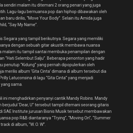
 sendiri malam itu ditemani 2 orang penari yang juga
h. Lagu-lagu bernuansa pop dan hiphop dibawakan oleh
an baru dirilis, “Move Your Body”. Selain itu Amida juga
ild, “Say My Name”.
ois Segara yang tampil berikutnya. Segara yang memiliki
il hanya dengan sebuah gitar akustik membawa nuansa
egara malam itu tampil santai membuka penampilan dengan
gan “Hati Selembut Salju”. Beberapa penonton yang hadir
gu penutup “Kidung” yang pernah dipopulerkan oleh
a merilis album ‘Gita Cinta’ dimana di album tersebut dia
rilly Latuconsina di lagu “Gita Cinta” yang menjadi
l yang sama.
ali ini menghadirkan penyanyi cantik Mandy Robins. Mandy
 berjudul ‘Dear, U” tersebut tampil dtemani seorang gitaris
di SAE Institute jurusan Bisnis Musik tersebut membawakan
uansa pop R&B diantaranya “Trying”, “Moving On”, “Summer
rack di album, “W..O. W”.