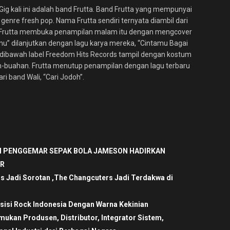
Gig kali ini adalah band Frutta. Band Frutta yang mempunyai
enre fresh pop. Nama Frutta sendiri ternyata diambil dari
h. Frutta membuka penampilan malam itu dengan mengcover
u” dilanjutkan dengan lagu karya mereka, “Cintamu Bagai
 dibawah label Freedom Hits Records tampil dengan kostum
ah-buahan. Frutta menutup penampilan dengan lagu terbaru
i band Wali, “Cari Jodoh”.
 PENGGEMAR SEPAK BOLA JAMESON HADIRKAN
ER
is Jadi Sorotan ,The Changcuters Jadi Terdakwa di
sisi Rock Indonesia Dengan Warna Kekinian
ukan Produsen, Distributor, Integrator Sistem,