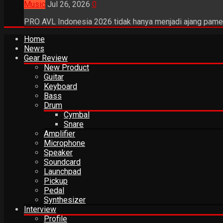
Music
Jul 26, 2026
0
PRO AVL Indonesia 2026 tidak hanya menjadi ajang pamer
Home
News
Gear Review
New Product
Guitar
Keyboard
Bass
Drum
Cymbal
Snare
Amplifier
Microphone
Speaker
Soundcard
Launchpad
Pickup
Pedal
Synthesizer
Interview
Profile