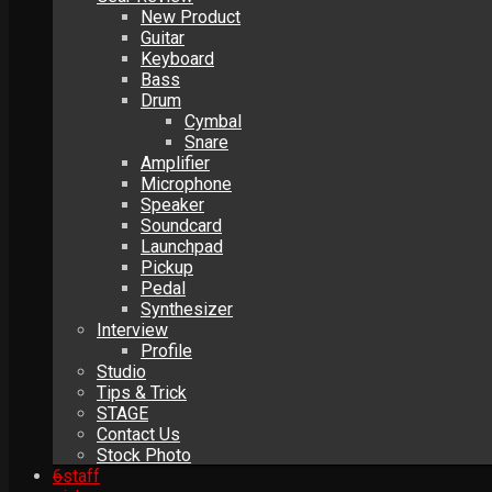
New Product
Guitar
Keyboard
Bass
Drum
Cymbal
Snare
Amplifier
Microphone
Speaker
Soundcard
Launchpad
Pickup
Pedal
Synthesizer
Interview
Profile
Studio
Tips & Trick
STAGE
Contact Us
Stock Photo
6
staff