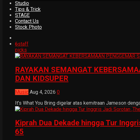
Studio
Tips & Trick
STAGE
Contact Us
Stock Photo
6
staff
picks
RAYAKAN SEMANGAT KEBERSAMAA
DAN KIDSUPER
Music
Aug 4, 2026
0
It's What You Bring digelar atas kemitraan Jameson dengan
Kiprah Dua Dekade hingga Tur Inggr
65