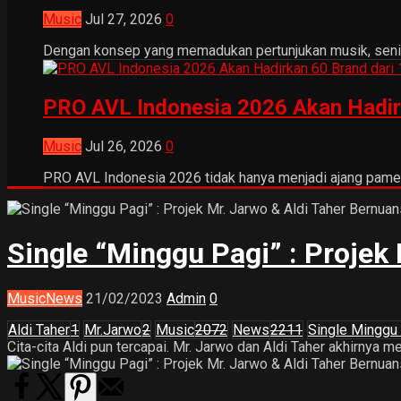
Music
Jul 27, 2026
0
Dengan konsep yang memadukan pertunjukan musik, seni tr
PRO AVL Indonesia 2026 Akan Hadir
Music
Jul 26, 2026
0
PRO AVL Indonesia 2026 tidak hanya menjadi ajang pamer
Single “Minggu Pagi” : Projek
Music
News
21/02/2023
Admin
0
Aldi Taher
1
Mr.Jarwo
2
Music
2072
News
2211
Single Minggu
Cita-cita Aldi pun tercapai. Mr. Jarwo dan Aldi Taher akhirnya m