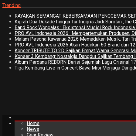
Trending
RAYAKAN SEMANGAT KEBERSAMAAN PENGGEMAR SEPA
Kiprah Dua Dekade hingga Tur Inggris Jadi Sorotan ,The
Band Rock Wongalas : Eksistensi Musisi Rock Indonesi
PRO AVL Indonesia 2026 : Mempertemukan Produsen, Distri
Malam Pesona Kawanua 2026 Memadukan Musik, Tari Tradi
PRO AVL Indonesia 2026 Akan Hadirkan 60 Brand dari 1
Konser TRIBUTE TO 2D Sajikan Empat Warna Generasi M
Konser 3 Kembang: Nostalgia Dangdut Sajikan Tembang 
Album Perdana REBORN Berisi Sejumlah Lagu Orisinal
17
Tiga Kembang Live in Concert Bawa Misi Menjaga Dangdut
Home
News
Gear Review