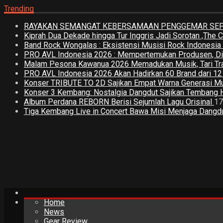
Trending
RAYAKAN SEMANGAT KEBERSAMAAN PENGGEMAR SEPA
Kiprah Dua Dekade hingga Tur Inggris Jadi Sorotan ,The
Band Rock Wongalas : Eksistensi Musisi Rock Indonesi
PRO AVL Indonesia 2026 : Mempertemukan Produsen, Distri
Malam Pesona Kawanua 2026 Memadukan Musik, Tari Tradi
PRO AVL Indonesia 2026 Akan Hadirkan 60 Brand dari 1
Konser TRIBUTE TO 2D Sajikan Empat Warna Generasi M
Konser 3 Kembang: Nostalgia Dangdut Sajikan Tembang 
Album Perdana REBORN Berisi Sejumlah Lagu Orisinal
17
Tiga Kembang Live in Concert Bawa Misi Menjaga Dangdut
Home
News
Gear Review