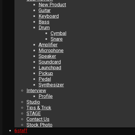
New Product
Guitar
Keyboard
Bass
Drum
Cymbal
Snare
Amplifier
Microphone
Speaker
Soundcard
Launchpad
Pickup
Pedal
Synthesizer
Interview
Profile
Studio
Tips & Trick
STAGE
Contact Us
Stock Photo
6
staff