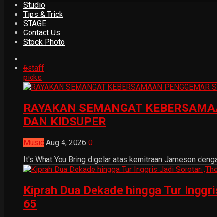
Studio
Tips & Trick
STAGE
Contact Us
Stock Photo
6
staff
picks
RAYAKAN SEMANGAT KEBERSAMAA
DAN KIDSUPER
Music
Aug 4, 2026
0
It's What You Bring digelar atas kemitraan Jameson dengan
Kiprah Dua Dekade hingga Tur Inggr
65