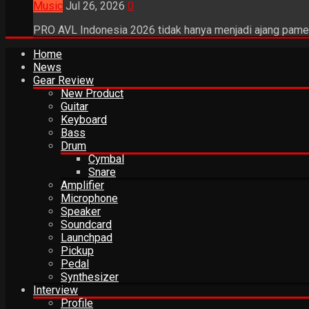
Music
Jul 26, 2026
0
PRO AVL Indonesia 2026 tidak hanya menjadi ajang pamer
Home
News
Gear Review
New Product
Guitar
Keyboard
Bass
Drum
Cymbal
Snare
Amplifier
Microphone
Speaker
Soundcard
Launchpad
Pickup
Pedal
Synthesizer
Interview
Profile