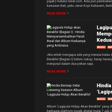
pajak) melalui loket.com. Ada pun pembelian 
kawasan Bali, yaitu Jenar Kopi Kaliasem, Be
READ MORE
Lagipu
Mempe
Kedua
MUSIC
NE
Jika entah mengapa ada yang merasa kalau s
Berakhir (Bagian I) belum cukup, harap tenan
menyusul dalam dua pekan saja.
READ MORE
Hindia
‘Lagip
MUSIC
NE
Album ‘Lagipula Hidup Akan Berakhir’ yang d
berbagai platform musik digital mulai 7 Juli 