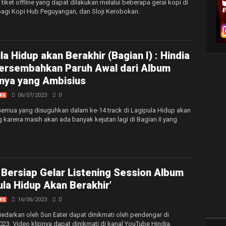
tiket offline yang dapat dilakukan melalui beberapa gerai kopi di
rbagi Kopi Hub Peguyangan, dan Sloji Kerobokan.
la Hidup akan Berakhir (Bagian I) : Hindia
rsembahkan Paruh Awal dari Album
nya yang Ambisius
06/07/2023
0
WS
emua yang disuguhkan dalam ke-14 track di Lagipula Hidup akan
g karena masih akan ada banyak kejutan lagi di Bagian II yang
 Bersiap Gelar Listening Session Album
ula Hidup Akan Berakhir’
16/06/2023
0
WS
iedarkan oleh Sun Eater dapat dinikmati oleh pendengar di
2023. Video klipnya dapat dinikmati di kanal YouTube Hindia.