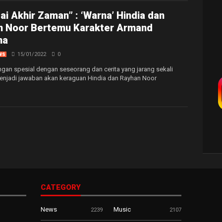
i Akhir Zaman” : ‘Warna’ Hindia dan
n Noor Bertemu Karakter Armand
na
15/01/2022
0
WS
n spesial dengan seseorang dan cerita yang jarang sekali
enjadi jawaban akan keraguan Hindia dan Rayhan Noor
CATEGORY
News
Music
2239
2107