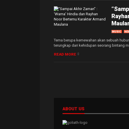
“Sampa
Rayha
Maula
MUSIC
NE
Tema berupa kemewahan akan sebuah hubunga
terungkap dari kehidupan seorang bintang m
READ MORE
ABOUT US