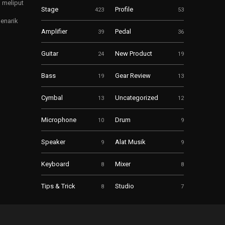
 meliput
Stage
Profile
423
53
enarik
Amplifier
Pedal
39
36
Guitar
New Product
24
19
Bass
Gear Review
19
13
Cymbal
Uncategorized
13
12
Microphone
Drum
10
9
Speaker
Alat Musik
9
9
Keyboard
Mixer
8
8
Tips & Trick
Studio
8
7