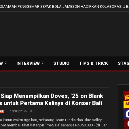
SAMAAN PENGGEMAR SEPAK BOLA JAMESON HADIRKAN KOLABORASI J B
EW
INTERVIEW
STUDIO
TIPS & TRICK
STA
 Siap Menampilkan Doves, ‘25 on Blank
 untuk Pertama Kalinya di Konser Bali
10/03/2025
0
WS
lam kurun waktu tiga hari, sekarang Team Hindia dan Blue Valley
t membeli tiket kategori ‘Pre-Sale’ seharga Rp350.000,- (di luar