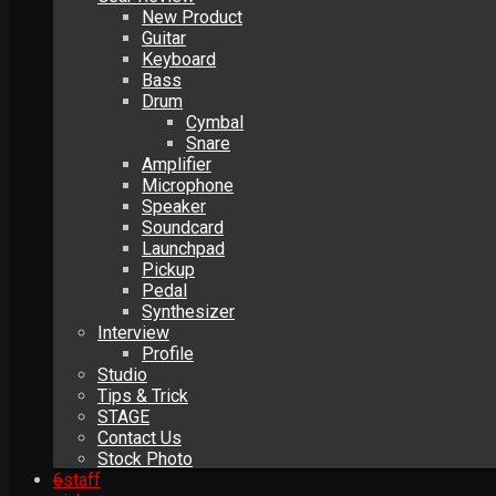
New Product
Guitar
Keyboard
Bass
Drum
Cymbal
Snare
Amplifier
Microphone
Speaker
Soundcard
Launchpad
Pickup
Pedal
Synthesizer
Interview
Profile
Studio
Tips & Trick
STAGE
Contact Us
Stock Photo
6
staff