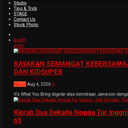
Studio
Tips & Trick
STAGE
Contact Us
Stock Photo
6
staff
picks
RAYAKAN SEMANGAT KEBERSAMAA
DAN KIDSUPER
Music
Aug 4, 2026
0
It's What You Bring digelar atas kemitraan Jameson dengan
Kiprah Dua Dekade hingga Tur Inggr
65