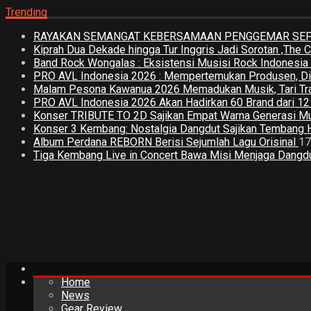
Trending
RAYAKAN SEMANGAT KEBERSAMAAN PENGGEMAR SEPA
Kiprah Dua Dekade hingga Tur Inggris Jadi Sorotan ,The
Band Rock Wongalas : Eksistensi Musisi Rock Indonesi
PRO AVL Indonesia 2026 : Mempertemukan Produsen, Distri
Malam Pesona Kawanua 2026 Memadukan Musik, Tari Tradi
PRO AVL Indonesia 2026 Akan Hadirkan 60 Brand dari 1
Konser TRIBUTE TO 2D Sajikan Empat Warna Generasi M
Konser 3 Kembang: Nostalgia Dangdut Sajikan Tembang 
Album Perdana REBORN Berisi Sejumlah Lagu Orisinal
17
Tiga Kembang Live in Concert Bawa Misi Menjaga Dangdut
Home
News
Gear Review