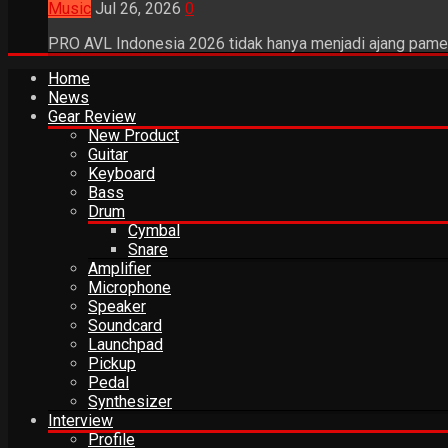
Music
Jul 26, 2026
0
PRO AVL Indonesia 2026 tidak hanya menjadi ajang pamer
Home
News
Gear Review
New Product
Guitar
Keyboard
Bass
Drum
Cymbal
Snare
Amplifier
Microphone
Speaker
Soundcard
Launchpad
Pickup
Pedal
Synthesizer
Interview
Profile