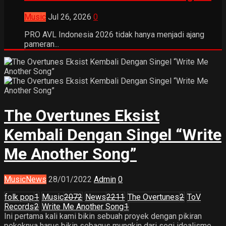
Music
Jul 26, 2026
0
PRO AVL Indonesia 2026 tidak hanya menjadi ajang
pameran...
The Overtunes Eksist
Kembali Dengan Singel “Write
Me Another Song”
Music
News
28/01/2022
Admin
0
folk pop
1
Music
2072
News
2211
The Overtunes
2
ToV
Records
2
Write Me Another Song
1
Ini pertama kali kami bikin sebuah proyek dengan pikiran
pokoknya harus bikin sebagus mungkin dari segi idealisme