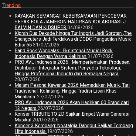
Trending
RAYAKAN SEMANGAT KEBERSAMAAN PENGGEMAR
SEPAK BOLA JAMESON HADIRKAN KOLABORASI J
BALVIN DAN KIDSUPER
04/08/2026
Kiprah Dua Dekade hingga Tur Inggris Jadi Sorotan ,The
Changcuters Jadi Terdakwa di DCDC Pengadilan Musik
Edisi 65
31/07/2026
Band Rock Wongalas : Eksistensi Musisi Rock
Indonesia Dengan Warna Kekinian
31/07/2026
PRO AVL Indonesia 2026 : Mempertemukan Produsen,
Distributor, Integrator Sistem, Penyedia Teknologi,
Hingga Profesional Industri dari Berbagai Negara.
28/07/2026
Malam Pesona Kawanua 2026 Memadukan Musik, Tari
Tradisional, Kolintang, Hingga Tradisi Lisan Khas
Minahasa.
27/07/2026
PRO AVL Indonesia 2026 Akan Hadirkan 60 Brand dari
12 Negara
26/07/2026
Konser TRIBUTE TO 2D Sajikan Empat Warna Generasi
Musikal
20/07/2026
Konser 3 Kembang: Nostalgia Dangdut Sajikan Tembang
Hits Indonesia
19/07/2026