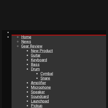
Home
News
Gear Review
New Product
Guitar
Keyboard
Bass
Drum
Cymbal
Snare
Amplifier
Microphone
Speaker
Soundcard
Launchpad
Pickup