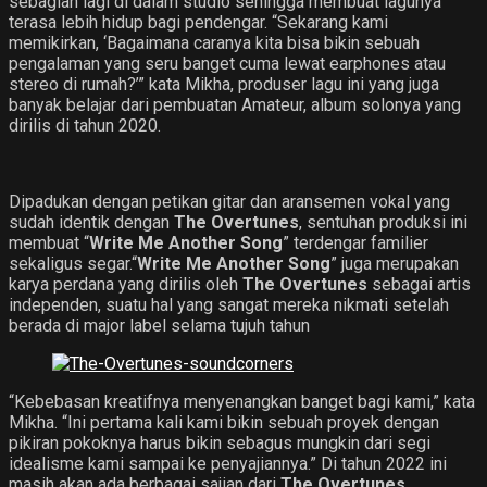
sebagian lagi di dalam studio sehingga membuat lagunya
terasa lebih hidup bagi pendengar. “Sekarang kami
memikirkan, ‘Bagaimana caranya kita bisa bikin sebuah
pengalaman yang seru banget cuma lewat earphones atau
stereo di rumah?’” kata Mikha, produser lagu ini yang juga
banyak belajar dari pembuatan Amateur, album solonya yang
dirilis di tahun 2020.
Dipadukan dengan petikan gitar dan aransemen vokal yang
sudah identik dengan
The Overtunes
, sentuhan produksi ini
membuat “
Write Me Another Song
” terdengar familier
sekaligus segar.“
Write Me Another Song
” juga merupakan
karya perdana yang dirilis oleh
The Overtunes
sebagai artis
independen, suatu hal yang sangat mereka nikmati setelah
berada di major label selama tujuh tahun
“Kebebasan kreatifnya menyenangkan banget bagi kami,” kata
Mikha. “Ini pertama kali kami bikin sebuah proyek dengan
pikiran pokoknya harus bikin sebagus mungkin dari segi
idealisme kami sampai ke penyajiannya.” Di tahun 2022 ini
masih akan ada berbagai sajian dari
The Overtunes
,