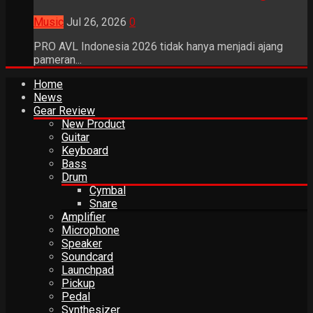
Music
Jul 26, 2026
0
PRO AVL Indonesia 2026 tidak hanya menjadi ajang
pameran...
Home
News
Gear Review
New Product
Guitar
Keyboard
Bass
Drum
Cymbal
Snare
Amplifier
Microphone
Speaker
Soundcard
Launchpad
Pickup
Pedal
Synthesizer