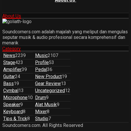
About Us
Soundcorners.com adalah majalah yang meliput dan mengulas
seputar musik & audio profesional secara komprehensif dan
menarik
Category
News
2239
Music
2107
Stage
423
Profile
53
Amplifier
39
Pedal
36
Guitar
24
New Product
19
Bass
19
Gear Review
13
Cymbal
13
Uncategorized
12
Microphone
10
Drum
9
Speaker
9
Alat Musik
9
Keyboard
8
Mixer
8
Tips & Trick
8
Studio
7
Soundcorners.com. All Rights Reserved