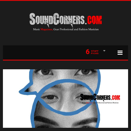
6
STAFF
PICKS