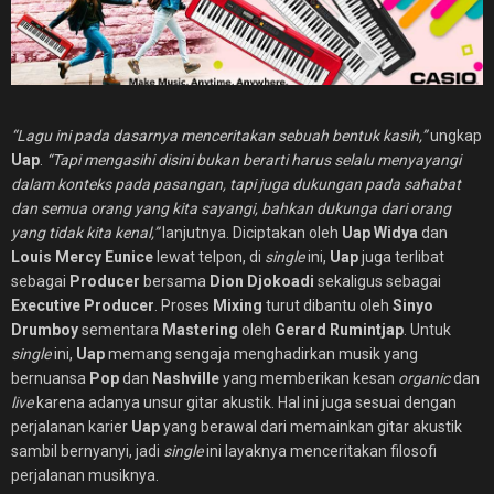
“Lagu ini pada dasarnya menceritakan sebuah bentuk kasih,”
ungkap
Uap
.
“Tapi mengasihi disini bukan berarti harus selalu menyayangi
dalam konteks pada pasangan, tapi juga dukungan pada sahabat
dan semua orang yang kita sayangi, bahkan dukunga dari orang
yang tidak kita kenal,”
lanjutnya. Diciptakan oleh
Uap Widya
dan
Louis Mercy Eunice
lewat telpon, di
single
ini,
Uap
juga terlibat
sebagai
Producer
bersama
Dion Djokoadi
sekaligus sebagai
Executive Producer
. Proses
Mixing
turut dibantu oleh
Sinyo
Drumboy
sementara
Mastering
oleh
Gerard Rumintjap
. Untuk
single
ini,
Uap
memang sengaja menghadirkan musik yang
bernuansa
Pop
dan
Nashville
yang memberikan kesan
organic
dan
live
karena adanya unsur gitar akustik. Hal ini juga sesuai dengan
perjalanan karier
Uap
yang berawal dari memainkan gitar akustik
sambil bernyanyi, jadi
single
ini layaknya menceritakan filosofi
perjalanan musiknya.