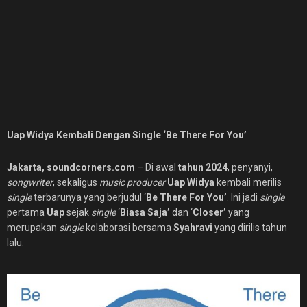
Uap Widya Kembali Dengan Single ‘Be There For You’
Jakarta, soundcorners.com
– Di awal
tahun 2024
, penyanyi,
songwriter
, sekaligus
music producer
Uap Widya
kembali merilis
single
terbarunya yang berjudul ‘
Be There For You’
. Ini jadi
single
pertama
Uap
sejak
single
‘
Biasa Saja’
dan ‘
Closer’
yang
merupakan
single
kolaborasi bersama
Syahravi
yang dirilis tahun
lalu.