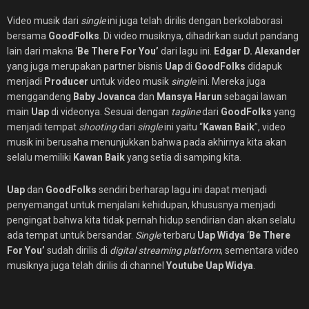
Video musik dari
single
ini juga telah dirilis dengan berkolaborasi
bersama
GoodFolks
. Di video musiknya, dihadirkan sudut pandang
lain dari makna ‘
Be There For You’
dari lagu ini.
Edgar D. Alexander
yang juga merupakan partner bisnis
Uap
di
GoodFolks
didapuk
menjadi
Producer
untuk video musik
single
ini. Mereka juga
menggandeng
Baby Jovanca
dan
Mansya Harun
sebagai lawan
main
Uap
di videonya. Sesuai dengan
tagline
dari
GoodFolks
yang
menjadi tempat
shooting
dari
single
ini yaitu “
Kawan Baik
”, video
musik ini berusaha menunjukkan bahwa pada akhirnya kita akan
selalu memiliki
Kawan Baik
yang setia di samping kita.
Uap
dan
GoodFolks
sendiri berharap lagu ini dapat menjadi
penyemangat untuk menjalani kehidupan, khususnya menjadi
pengingat bahwa kita tidak pernah hidup sendirian dan akan selalu
ada tempat untuk bersandar.
Single
terbaru
Uap Widya
‘
Be There
For You’
sudah dirilis di
digital streaming platform
, sementara video
musiknya juga telah dirilis di channel
Youtube Uap Widya
.