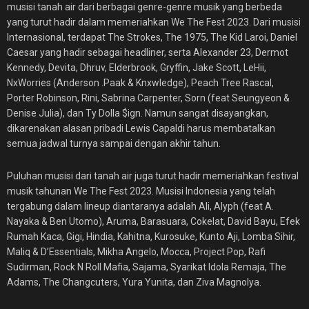
musisi tanah air dari berbagai genre-genre musik yang berbeda
yang turut hadir dalam memeriahkan We The Fest 2023. Dari musisi
Internasional, terdapat The Strokes, The 1975, The Kid Laroi, Daniel
Caesar yang hadir sebagai headliner, serta Alexander 23, Dermot
Kennedy, Devita, Dhruv, Elderbrook, Gryffin, Jake Scott, LeHii,
NxWorries (Anderson .Paak & Knxwledge), Peach Tree Rascal,
Porter Robinson, Rini, Sabrina Carpenter, Sorn (feat Seungyeon &
Denise Julia), dan Ty Dolla $ign. Namun sangat disayangkan,
dikarenakan alasan pribadi Lewis Capaldi harus membatalkan
semua jadwal turnya sampai dengan akhir tahun.
Puluhan musisi dari tanah air juga turut hadir memeriahkan festival
musik tahunan We The Fest 2023. Musisi Indonesia yang telah
tergabung dalam lineup diantaranya adalah Ali, Alyph (feat A.
Nayaka & Ben Utomo), Aruma, Barasuara, Cokelat, David Bayu, Efek
Rumah Kaca, Gigi, Hindia, Kahitna, Kurosuke, Kunto Aji, Lomba Sihir,
Maliq & D’Essentials, Mikha Angelo, Mocca, Project Pop, Rafi
Sudirman, Rock N Roll Mafia, Sajama, Syarikat Idola Remaja, The
Adams, The Changcuters, Yura Yunita, dan Ziva Magnolya.