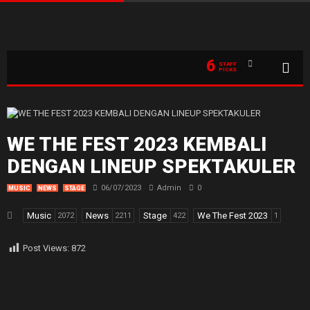
6
STAFF
PICKS
WE THE FEST 2023 KEMBALI
DENGAN LINEUP SPEKTAKULER
06/07/2023
Admin
0
MUSIC
NEWS
STAGE
Music
News
Stage
We The Fest 2023
2072
2211
422
1
Post Views:
872