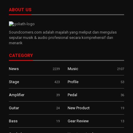
ABOUT US
Soundcorners.com adalah majalah yang meliput dan mengulas
seputar musik & audio profesional secara komprehensif dan
menarik
CATEGORY
News
Music
2239
2107
Stage
Profile
423
53
Amplifier
Pedal
39
36
Guitar
New Product
24
19
Bass
Gear Review
19
13