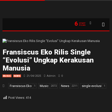
6
STAFF
PICKS
Fransiscus Eko Rilis Single
“Evolusi” Ungkap Kerakusan
Manusia
21/04/2025
Admin
0
MUSIC
NEWS
Fransiscus Eko
Music
News
single evolusi
1
2072
2211
1
Post Views:
414