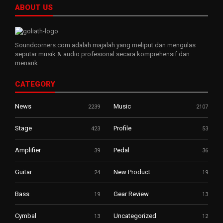
ABOUT US
Soundcorners.com adalah majalah yang meliput dan mengulas
seputar musik & audio profesional secara komprehensif dan
menarik
CATEGORY
News
Music
2239
2107
Stage
Profile
423
53
Amplifier
Pedal
39
36
Guitar
New Product
24
19
Bass
Gear Review
19
13
Cymbal
Uncategorized
13
12