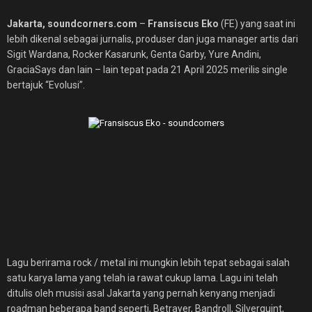
Jakarta, soundcorners.com
–
Fransiscus Eko
(FE) yang saat ini
lebih dikenal sebagai jurnalis, produser dan juga manager artis dari
Sigit Wardana, Rocker Kasarunk, Genta Garby, Yure Andini,
GraciaSays dan lain – lain tepat pada 21 April 2025 merilis single
bertajuk “Evolusi”.
Lagu berirama rock / metal ini mungkin lebih tepat sebagai salah
satu karya lama yang telah ia rawat cukup lama. Lagu ini telah
ditulis oleh musisi asal Jakarta yang pernah kenyang menjadi
roadman beberapa band seperti, Betrayer, Bandroll, Silverquint,