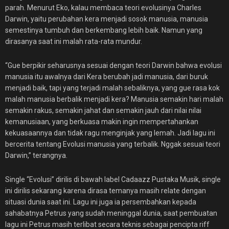
parah. Menurut Eko, kalau membaca teori evolusinya Charles
Darwin, yaitu perubahan kera menjadi sosok manusia, manusia
semestinya tumbuh dan berkembang lebih baik. Namun yang
dirasanya saat ini malah rata-rata mundur.
“Gue berpikir seharusnya sesuai dengan teori Darwin bahwa evolusi
manusia itu awalnya dari Kera berubah jadi manusia, dari buruk
menjadi baik, tapi yang terjadi malah sebaliknya, yang gue rasa kok
malah manusia berbalik menjadi kera? Manusia semakin hari malah
semakin rakus, semakin jahat dan semakin jauh dari nilai nilai
kemanusiaan, yang berkuasa makin ingin mempertahankan
kekuasaannya dan tidak ragu menginjak yang lemah. Jadi lagu ini
bercerita tentang Evolusi manusia yang terbalik. Nggak sesuai teori
Darwin,” terangnya.
Single “Evolusi” dirilis di bawah label Cadaazz Pustaka Musik, single
ini dirilis sekarang karena dirasa temanya masih relate dengan
situasi dunia saat ini. Lagu ini juga ia persembahkan kepada
sahabatnya Petrus yang sudah meninggal dunia, saat pembuatan
lagu ini Petrus masih terlibat secara teknis sebagai pencipta riff