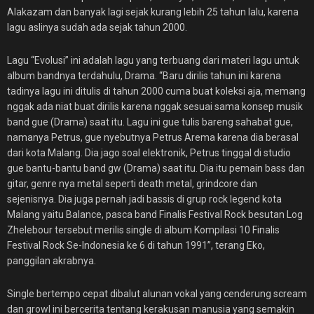
Alakazam dan banyak lagi sejak kurang lebih 25 tahun lalu, karena
lagu aslinya sudah ada sejak tahun 2000.
Lagu “Evolusi” ini adalah lagu yang terbuang dari materi lagu untuk
album bandnya terdahulu, Drama. “Baru dirilis tahun ini karena
tadinya lagu ini ditulis di tahun 2000 cuma buat koleksi aja, memang
nggak ada niat buat dirilis karena nggak sesuai sama konsep musik
band gue (Drama) saat itu. Lagu ini gue tulis bareng sahabat gue,
namanya Petrus, gue nyebutnya Petrus Arema karena dia berasal
dari kota Malang. Dia jago soal elektronik, Petrus tinggal di studio
gue bantu-bantu band gw (Drama) saat itu. Dia itu pemain bass dan
gitar, genre nya metal seperti death metal, grindcore dan
sejenisnya. Dia juga pernah jadi bassis di grup rock legend kota
Malang yaitu Balance, pasca band Finalis Festival Rock besutan Log
Zhelebour tersebut merilis single di album Kompilasi 10 Finalis
Festival Rock Se-Indonesia ke 6 di tahun 1991”, terang Eko,
panggilan akrabnya.
Single bertempo cepat dibalut alunan vokal yang cenderung scream
dan growl ini bercerita tentang kerakusan manusia yang semakin