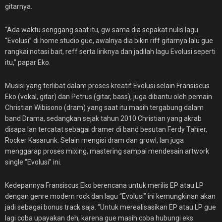
gitarnya.
“Ada waktu senggang saat itu, gw sama dia sepakat nulis lagu
“Evolusi” di home studio gue, awalnya dia bikin riff gitarnya lalu gue
rangkai notasi bait, reff serta liriknya dan jadilah lagu Evolusi seperti
itu,” papar Eko.
Musisi yang terlibat dalam proses kreatif Evolusi selain Fransiscus
Eko (vokal, gitar) dan Petrus (gitar, bass), juga dibantu oleh pemain
Christian Wibisono (dram) yang saat itu masih tergabung dalam
band Drama, sedangkan sejak tahun 2010 Christian yang akrab
disapa Ian tercatat sebagai dramer di band besutan Ferdy Tahier,
Rocker Kasarunk. Selain mengisi dram dan growl, Ian juga
menggarap proses mixing, mastering sampai mendesain artwork
single “Evolusi” ini.
Kedepannya Fransiscus Eko berencana untuk merilis EP atau LP
dengan genre modern rock dan lagu “Evolusi” ini kemungkinan akan
jadi sebagai bonus track saja. “Untuk merealisasikan EP atau LP gue
lagi coba upayakan deh, karena gue masih coba hubungi eks