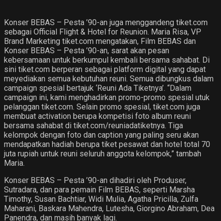
Konser BEBAS – Pesta ’90-an juga menggandeng tiket.com
sebagai Official Flight & Hotel for Reunion. Maria Risa, VP
Brand Marketing tiket.com mengatakan, Film BEBAS dan
Konser BEBAS – Pesta ’90-an, sarat akan pesan
kebersamaan untuk berkumpul kembali bersama sahabat. Di
sini tiket.com berperan sebagai platform digital yang dapat
meyediakan semua kebutuhan reuni. Semua dibungkus dalam
campaign spesial bertajuk ‘Reuni Ada Tiketnya’. “Dalam
campaign ini, kami menghadirkan promo-promo spesial utuk
pelanggan tiket.com. Selain promo spesial, tiket.com juga
membuat activation berupa kompetisi foto album reuni
bersama sahabat di tiket.com/reuniadatiketnya. Tiga
kelompok dengan foto dan caption yang paling seru akan
mendapatkan hadiah berupa tiket pesawat dan hotel total 70
juta rupiah untuk reuni seluruh anggota kelompok,” tambah
Maria.
Konser BEBAS – Pesta ’90-an dihadiri oleh Produser,
Sutradara, dan para pemain Film BEBAS, seperti Marsha
Timothy, Susan Bachtiar, Widi Mulia, Agatha Pricilla, Zulfa
Maharani, Baskara Mahendra, Lutesha, Giorgino Abraham, Dea
Panendra, dan masih banyak lagi.