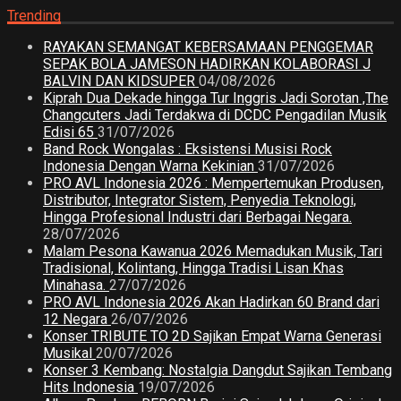
Trending
RAYAKAN SEMANGAT KEBERSAMAAN PENGGEMAR
SEPAK BOLA JAMESON HADIRKAN KOLABORASI J
BALVIN DAN KIDSUPER
04/08/2026
Kiprah Dua Dekade hingga Tur Inggris Jadi Sorotan ,The
Changcuters Jadi Terdakwa di DCDC Pengadilan Musik
Edisi 65
31/07/2026
Band Rock Wongalas : Eksistensi Musisi Rock
Indonesia Dengan Warna Kekinian
31/07/2026
PRO AVL Indonesia 2026 : Mempertemukan Produsen,
Distributor, Integrator Sistem, Penyedia Teknologi,
Hingga Profesional Industri dari Berbagai Negara.
28/07/2026
Malam Pesona Kawanua 2026 Memadukan Musik, Tari
Tradisional, Kolintang, Hingga Tradisi Lisan Khas
Minahasa.
27/07/2026
PRO AVL Indonesia 2026 Akan Hadirkan 60 Brand dari
12 Negara
26/07/2026
Konser TRIBUTE TO 2D Sajikan Empat Warna Generasi
Musikal
20/07/2026
Konser 3 Kembang: Nostalgia Dangdut Sajikan Tembang
Hits Indonesia
19/07/2026