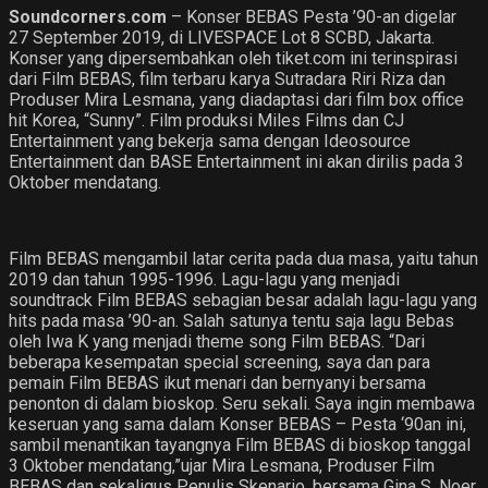
Soundcorners.com
– Konser BEBAS Pesta ’90-an digelar
27 September 2019, di LIVESPACE Lot 8 SCBD, Jakarta.
Konser yang dipersembahkan oleh tiket.com ini terinspirasi
dari Film BEBAS, film terbaru karya Sutradara Riri Riza dan
Produser Mira Lesmana, yang diadaptasi dari film box office
hit Korea, “Sunny”. Film produksi Miles Films dan CJ
Entertainment yang bekerja sama dengan Ideosource
Entertainment dan BASE Entertainment ini akan dirilis pada 3
Oktober mendatang.
Film BEBAS mengambil latar cerita pada dua masa, yaitu tahun
2019 dan tahun 1995-1996. Lagu-lagu yang menjadi
soundtrack Film BEBAS sebagian besar adalah lagu-lagu yang
hits pada masa ’90-an. Salah satunya tentu saja lagu Bebas
oleh Iwa K yang menjadi theme song Film BEBAS. “Dari
beberapa kesempatan special screening, saya dan para
pemain Film BEBAS ikut menari dan bernyanyi bersama
penonton di dalam bioskop. Seru sekali. Saya ingin membawa
keseruan yang sama dalam Konser BEBAS – Pesta ‘90an ini,
sambil menantikan tayangnya Film BEBAS di bioskop tanggal
3 Oktober mendatang,”ujar Mira Lesmana, Produser Film
BEBAS dan sekaligus Penulis Skenario, bersama Gina S. Noer.