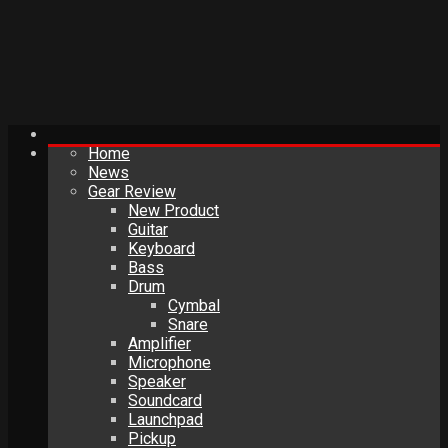
Home
News
Gear Review
New Product
Guitar
Keyboard
Bass
Drum
Cymbal
Snare
Amplifier
Microphone
Speaker
Soundcard
Launchpad
Pickup