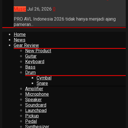
Music
Jul 26, 2026
0
PRO AVL Indonesia 2026 tidak hanya menjadi ajang
pameran...
Home
News
Gear Review
New Product
Guitar
Keyboard
Bass
Drum
Cymbal
Snare
Amplifier
Microphone
Speaker
Soundcard
Launchpad
Pickup
Pedal
Synthesizer