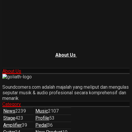
About Us
About Us
Soundcorners.com adalah majalah yang meliput dan mengulas
seputar musik & audio profesional secara komprehensif dan
menarik
Category
News
2239
Music
2107
Stage
423
Profile
53
Amplifier
39
Pedal
36