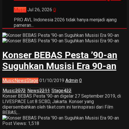
Music
Jul 26, 2026
0
PRO AVL Indonesia 2026 tidak hanya menjadi ajang
pameran...
Konser BEBAS Pesta ’90-an
Suguhkan Musisi Era 90-an
Music
News
Stage
01/10/2019
Admin
0
Music
2072
News
2211
Stage
422
Konser BEBAS Pesta ’90-an digelar 27 September 2019, di
LIVESPACE Lot 8 SCBD, Jakarta. Konser yang
dipersembahkan oleh tiket.com ini terinspirasi dari Film
BEBAS,...
Post Views:
1,518