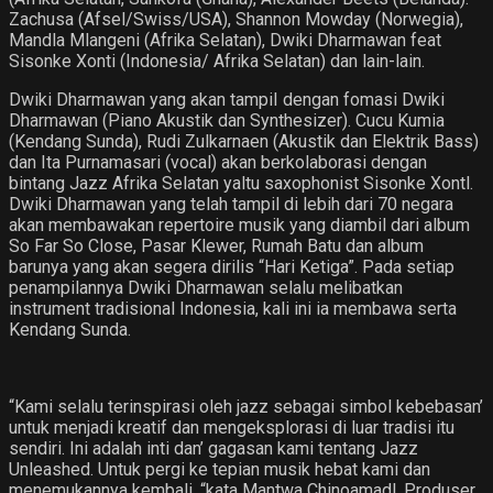
Zachusa (Afsel/Swiss/USA), Shannon Mowday (Norwegia),
Mandla Mlangeni (Afrika Selatan), Dwiki Dharmawan feat
Sisonke Xonti (Indonesia/ Afrika Selatan) dan lain-lain.
Dwiki Dharmawan yang akan tampiI dengan fomasi Dwiki
Dharmawan (Piano Akustik dan Synthesizer). Cucu Kumia
(Kendang Sunda), Rudi Zulkarnaen (Akustik dan Elektrik Bass)
dan Ita Purnamasari (vocal) akan berkolaborasi dengan
bintang Jazz Afrika Selatan yaltu saxophonist Sisonke Xontl.
Dwiki Dharmawan yang telah tampil di lebih dari 70 negara
akan membawakan repertoire musik yang diambil dari album
So Far So Close, Pasar Klewer, Rumah Batu dan album
barunya yang akan segera dirilis “Hari Ketiga”. Pada setiap
penampilannya Dwiki Dharmawan selalu melibatkan
instrument tradisional Indonesia, kali ini ia membawa serta
Kendang Sunda.
“Kami selalu terinspirasi oleh jazz sebagai simbol kebebasan’
untuk menjadi kreatif dan mengeksplorasi di luar tradisi itu
sendiri. Ini adalah inti dan’ gagasan kami tentang Jazz
Unleashed. Untuk pergi ke tepian musik hebat kami dan
menemukannya kembali. “kata Mantwa Chinoamadl, Produser