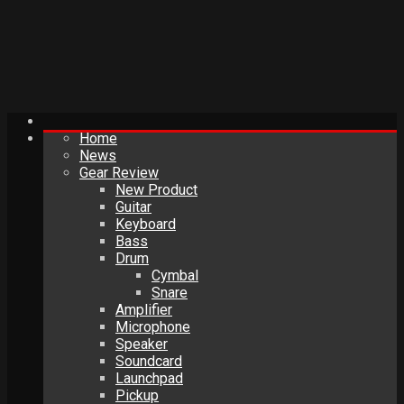
Home
News
Gear Review
New Product
Guitar
Keyboard
Bass
Drum
Cymbal
Snare
Amplifier
Microphone
Speaker
Soundcard
Launchpad
Pickup