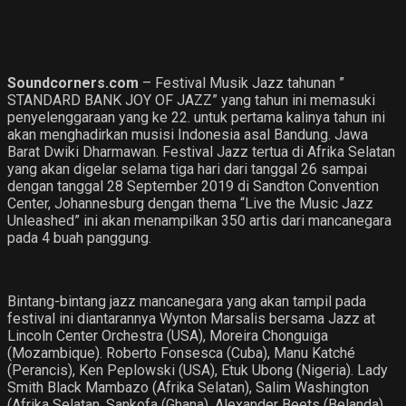
Soundcorners.com
– Festival Musik Jazz tahunan ”
STANDARD BANK JOY OF JAZZ” yang tahun ini memasuki
penyelenggaraan yang ke 22. untuk pertama kalinya tahun ini
akan menghadirkan musisi Indonesia asal Bandung. Jawa
Barat Dwiki Dharmawan. Festival Jazz tertua di Afrika Selatan
yang akan digelar selama tiga hari dari tanggal 26 sampai
dengan tanggal 28 September 2019 di Sandton Convention
Center, Johannesburg dengan thema “Live the Music Jazz
Unleashed” ini akan menampilkan 350 artis dari mancanegara
pada 4 buah panggung.
Bintang-bintang jazz mancanegara yang akan tampil pada
festival ini diantarannya Wynton Marsalis bersama Jazz at
Lincoln Center Orchestra (USA), Moreira Chonguiga
(Mozambique). Roberto Fonsesca (Cuba), Manu Katché
(Perancis), Ken Peplowski (USA), Etuk Ubong (Nigeria). Lady
Smith Black Mambazo (Afrika Selatan), Salim Washington
(Afrika Selatan, Sankofa (Ghana), Alexander Beets (Belanda).