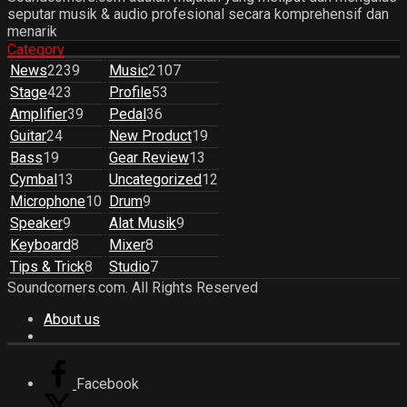
seputar musik & audio profesional secara komprehensif dan
menarik
Category
News
2239
Music
2107
Stage
423
Profile
53
Amplifier
39
Pedal
36
Guitar
24
New Product
19
Bass
19
Gear Review
13
Cymbal
13
Uncategorized
12
Microphone
10
Drum
9
Speaker
9
Alat Musik
9
Keyboard
8
Mixer
8
Tips & Trick
8
Studio
7
Soundcorners.com. All Rights Reserved
About us
Facebook