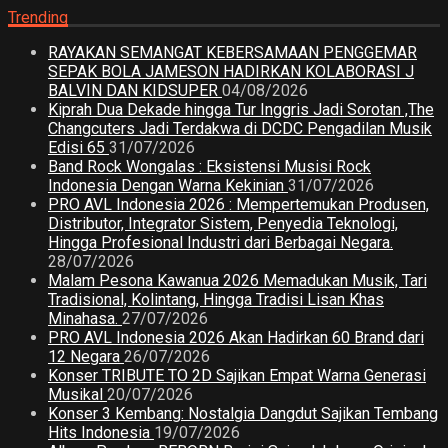
Trending
RAYAKAN SEMANGAT KEBERSAMAAN PENGGEMAR
SEPAK BOLA JAMESON HADIRKAN KOLABORASI J
BALVIN DAN KIDSUPER
04/08/2026
Kiprah Dua Dekade hingga Tur Inggris Jadi Sorotan ,The
Changcuters Jadi Terdakwa di DCDC Pengadilan Musik
Edisi 65
31/07/2026
Band Rock Wongalas : Eksistensi Musisi Rock
Indonesia Dengan Warna Kekinian
31/07/2026
PRO AVL Indonesia 2026 : Mempertemukan Produsen,
Distributor, Integrator Sistem, Penyedia Teknologi,
Hingga Profesional Industri dari Berbagai Negara.
28/07/2026
Malam Pesona Kawanua 2026 Memadukan Musik, Tari
Tradisional, Kolintang, Hingga Tradisi Lisan Khas
Minahasa.
27/07/2026
PRO AVL Indonesia 2026 Akan Hadirkan 60 Brand dari
12 Negara
26/07/2026
Konser TRIBUTE TO 2D Sajikan Empat Warna Generasi
Musikal
20/07/2026
Konser 3 Kembang: Nostalgia Dangdut Sajikan Tembang
Hits Indonesia
19/07/2026