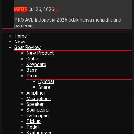
Music
Jul 26, 2026
0
PRO AVL Indonesia 2026 tidak hanya menjadi ajang
pameran...
Home
News
Gear Review
New Product
Guitar
Keyboard
Bass
Drum
Cymbal
Snare
Amplifier
Microphone
Speaker
Soundcard
Launchpad
Pickup
Pedal
Synthesizer