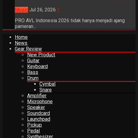
Music
Jul 26, 2026
0
PRO AVL Indonesia 2026 tidak hanya menjadi ajang
pameran...
Home
News
Gear Review
New Product
Guitar
Keyboard
Bass
Drum
Cymbal
Snare
Amplifier
Microphone
Speaker
Soundcard
Launchpad
Pickup
Pedal
Synthesizer