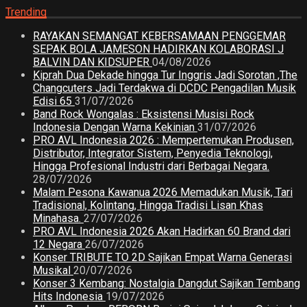
Trending
RAYAKAN SEMANGAT KEBERSAMAAN PENGGEMAR
SEPAK BOLA JAMESON HADIRKAN KOLABORASI J
BALVIN DAN KIDSUPER
04/08/2026
Kiprah Dua Dekade hingga Tur Inggris Jadi Sorotan ,The
Changcuters Jadi Terdakwa di DCDC Pengadilan Musik
Edisi 65
31/07/2026
Band Rock Wongalas : Eksistensi Musisi Rock
Indonesia Dengan Warna Kekinian
31/07/2026
PRO AVL Indonesia 2026 : Mempertemukan Produsen,
Distributor, Integrator Sistem, Penyedia Teknologi,
Hingga Profesional Industri dari Berbagai Negara.
28/07/2026
Malam Pesona Kawanua 2026 Memadukan Musik, Tari
Tradisional, Kolintang, Hingga Tradisi Lisan Khas
Minahasa.
27/07/2026
PRO AVL Indonesia 2026 Akan Hadirkan 60 Brand dari
12 Negara
26/07/2026
Konser TRIBUTE TO 2D Sajikan Empat Warna Generasi
Musikal
20/07/2026
Konser 3 Kembang: Nostalgia Dangdut Sajikan Tembang
Hits Indonesia
19/07/2026