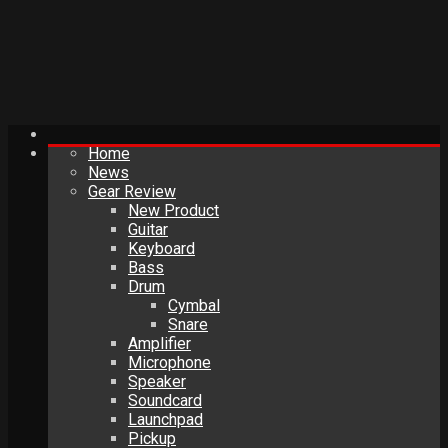
Home
News
Gear Review
New Product
Guitar
Keyboard
Bass
Drum
Cymbal
Snare
Amplifier
Microphone
Speaker
Soundcard
Launchpad
Pickup