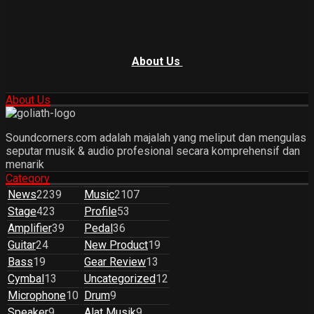
About Us
About Us
Soundcorners.com adalah majalah yang meliput dan mengulas
seputar musik & audio profesional secara komprehensif dan
menarik
Category
News
2239
Music
2107
Stage
423
Profile
53
Amplifier
39
Pedal
36
Guitar
24
New Product
19
Bass
19
Gear Review
13
Cymbal
13
Uncategorized
12
Microphone
10
Drum
9
Speaker
9
Alat Musik
9