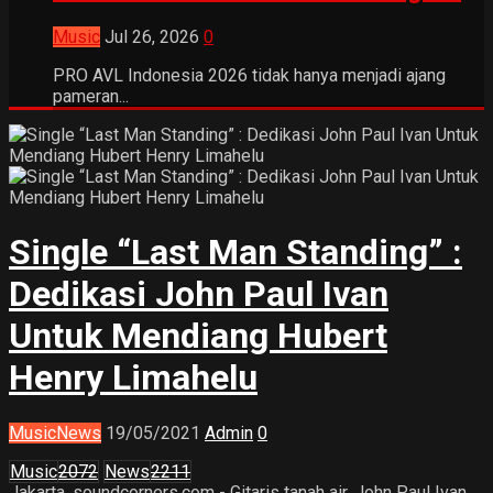
Music
Jul 26, 2026
0
PRO AVL Indonesia 2026 tidak hanya menjadi ajang
pameran...
Single “Last Man Standing” :
Dedikasi John Paul Ivan
Untuk Mendiang Hubert
Henry Limahelu
Music
News
19/05/2021
Admin
0
Music
2072
News
2211
Jakarta, soundcorners.com - Gitaris tanah air, John Paul Ivan